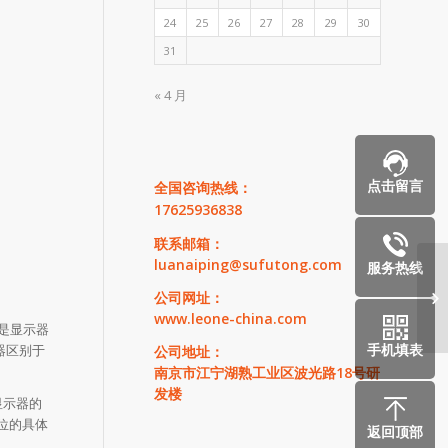
24
25
26
27
28
29
30
31
« 4 月
点击留言
全国咨询热线：
17625936838
联系邮箱：
luanaiping@sufutong.com
服务热线
公司网址：
医
www.leone-china.com
是显示器
手机填表
器区别于
公司地址：
南京市江宁湖熟工业区波光路18号研
发楼
显示器的
位的具体
返回顶部