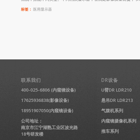
标签：
医用显示器
联系我们
DR设备
400-025-6806 (内窥镜设备)
U臂DR LDR210
17625936838(影像设备)
悬吊DR LDR213
18951907050(内窥镜设备)
气腹机系列
公司地址：
内窥镜摄像机系列
南京市江宁湖熟工业区波光路
推车系列
18号研发楼