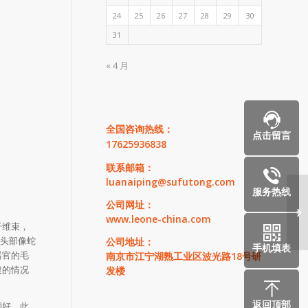
24
25
26
27
28
29
30
31
« 4 月
全国咨询热线：
点击留言
17625936838
联系邮箱：
luanaiping@sufutong.com
服务热线
公司网址：
内
www.leone-china.com
纤维束，
的头部像蛇
公司地址：
手机填表
器官的毛
南京市江宁湖熟工业区波光路18号研
腹的情况
发楼
返回顶部
期好。此