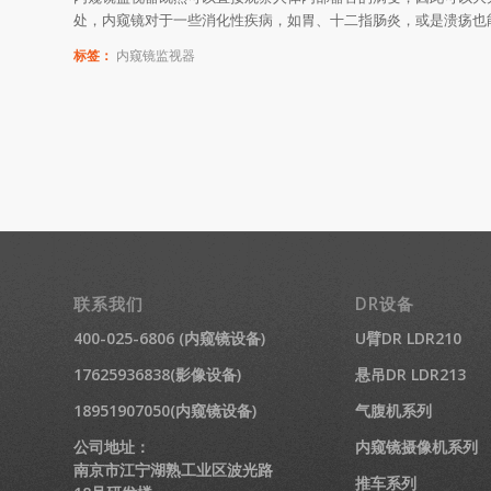
处，内窥镜对于一些消化性疾病，如胃、十二指肠炎，或是溃疡也
标签：
内窥镜监视器
联系我们
DR设备
400-025-6806 (内窥镜设备)
U臂DR LDR210
17625936838(影像设备)
悬吊DR LDR213
18951907050(内窥镜设备)
气腹机系列
公司地址：
内窥镜摄像机系列
南京市江宁湖熟工业区波光路
推车系列