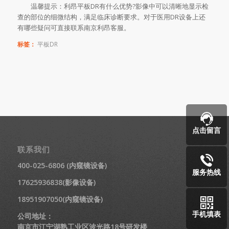
温馨提示：利昂平板DR有什么优势?影像中可以清晰地显示检
查的部位的细微结构，满足临床诊断要求。对于医用DR设备上还
有哪些疑问可直接联系南京利昂客服。
标签：
平板DR
点击留言
联系我们
400-025-6806 (内窥镜设备)
服务热线
17625936838(影像设备)
18951907050(内窥镜设备)
手机填表
公司地址：
南京市江宁湖熟工业区波光路18号研发楼