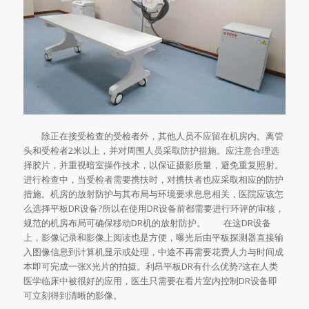
除正在接受检查的受检者外，其他人员不应留在机房内。离管
头和受检者2米以上，并对周围人员采取防护措施。应注意合理选
择胶片，并重视暗室操作技术，以保证摄影质量，避免重复照射。
进行检查中，当受检者需要携扶时，对携扶者也应采取相应的防护
措施。机房的放射防护与其布局与环境要求息息相关，医院应该怎
么选择平板DR设备?所以在使用DR设备前都需要进行环评的审核，
规范的机房布局可确保移动DR机的放射防护。 在这DR设备
上，影像记录和影像上阅读也是方便，曝光后由平板探测器直接输
入图像信息到计算机显示或处理，中途不再需要花费人力与时间成
本即可完成一张X光片的拍摄。利昂平板DR有什么优势?这在人类
医学临床中被很好的应用，医生只需要在看片室内控制DR设备即
可立刻得到清晰的影像。