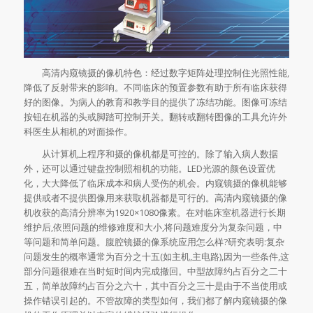
高清内窥镜摄的像机特色：经过数字矩阵处理控制住光照性能,
降低了反射带来的影响。不同临床的预置参数有助于所有临床获得
好的图像。为病人的教育和教学目的提供了冻结功能。图像可冻结
按钮在机器的头或脚踏可控制开关。翻转或翻转图像的工具允许外
科医生从相机的对面操作。
从计算机上程序和摄的像机都是可控的。除了输入病人数据
外，还可以通过键盘控制照相机的功能。LED光源的颜色设置优
化，大大降低了临床成本和病人受伤的机会。内窥镜摄的像机能够
提供或者不提供图像用来获取机器都是可行的。高清内窥镜摄的像
机收获的高清分辨率为1920×1080像素。在对临床室机器进行长期
维护后,依照问题的维修难度和大小,将问题难度分为复杂问题，中
等问题和简单问题。腹腔镜摄的像系统应用怎么样?研究表明:复杂
问题发生的概率通常为百分之十五(如主机,主电路),因为一些条件,这
部分问题很难在当时短时间内完成撤回。中型故障约占百分之二十
五，简单故障约占百分之六十，其中百分之三十是由于不当使用或
操作错误引起的。不管故障的类型如何，我们都了解内窥镜摄的像