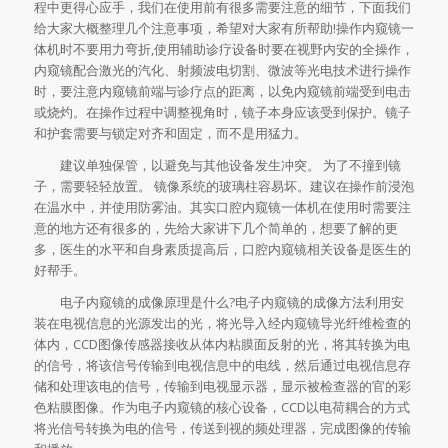
程中更得心应手，我们在使用前有很多需要注意的细节，下面我们
给大家大概整理几个注意事项，希望对大家有所帮助!操作内窥镜一
体机时不要用力弯折,使用辅助诊疗设备时要在视野内安的全操作，
内窥镜配合激光的汽化、射频波电切割、微波等光电技术进行操作
时，要注意内窥镜前端与诊疗点的距离，以免内窥镜前端受到电击
或烧灼。在操作过程中调整视角时，镜子本身应该受到保护。镜子
和护套需要与锁定对齐和固定，而不是用猛力。
建议单独保管，以避免与其他设备发生冲突。 为了不撞到镜
子，需要轻轻放置。 镜像系统的玻璃柱容易坏。建议在操作前浸泡
在温水中，并使用防雾油。其实口腔内窥镜一体机在使用时需要注
意的地方还有很多的，先给大家讲下几个简单的，想要了解的更
多，医生的水平和自身素质提高后，口腔内窥镜相关设备是医生的
好帮手。
电子内窥镜的成像原理是什么?电子内窥镜的成像方法利用安
装在电视信息的光源发出的光，将光导入经内窥镜导光纤维检查的
体内，CCD图像传感器接收从体内粘膜面反射的光，将其转换为电
的信号，将该信号传输到电视信息中的电线，然后通过电视信息存
储和处理该电的信号，传输到电视显示器，显示被检查器的官的彩
色粘膜图像。作为电子内窥镜的核心设备，CCD以电荷耦合的方式
将光信号转换为电的信号，传送到视的频处理器，完成图像的传输