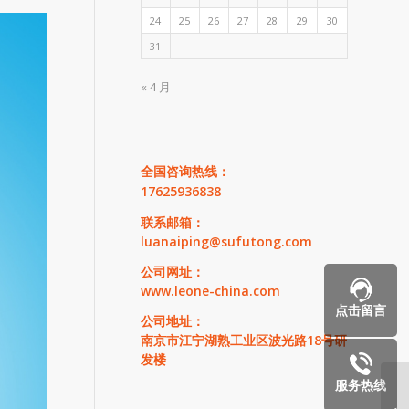
24
25
26
27
28
29
30
31
« 4 月
全国咨询热线：
17625936838
联系邮箱：
luanaiping@sufutong.com
公司网址：
www.leone-china.com
点击留言
公司地址：
南京市江宁湖熟工业区波光路18号研
发楼
服务热线