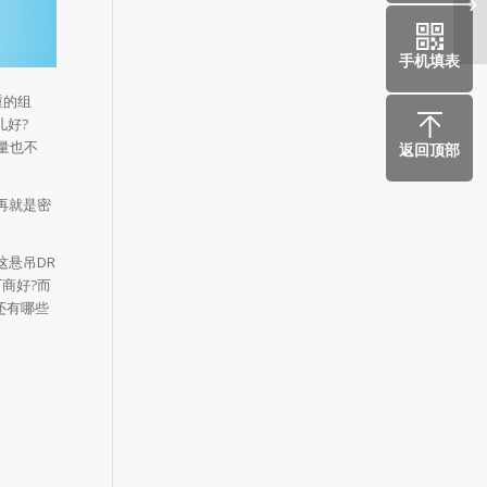
悬
手机填表
重的组
儿好?
量也不
返回顶部
再就是密
悬吊DR
商好?而
还有哪些