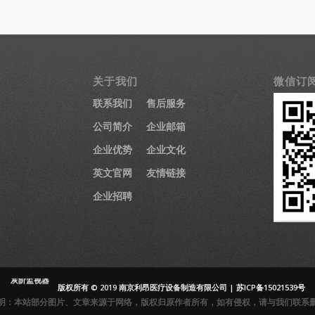
关于我们
微信订
医疗显示器
联系我们
售后服务
医用显示器
公司简介
企业邮箱
内窥镜监视器
内窥镜显示器
企业优势
企业文化
医用监视器
英文官网
友情链接
医用液晶监视
器
企业招聘
灰阶显示器
医用灰阶显示
器
放射显示器
放射监视器
灰阶监视器
版权所有 © 2019 南京利昂医疗设备制造有限公司 |
苏ICP备15021539号
DR监视器
明：本站部分图片、文章来源于网络，版权归原作者所有，如有侵权，请与我们联系
DR显示器