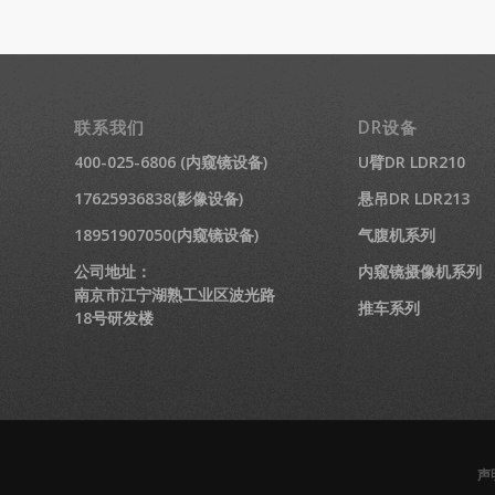
联系我们
DR设备
400-025-6806 (内窥镜设备)
U臂DR LDR210
17625936838(影像设备)
悬吊DR LDR213
18951907050(内窥镜设备)
气腹机系列
公司地址：
内窥镜摄像机系列
南京市江宁湖熟工业区波光路
推车系列
18号研发楼
声