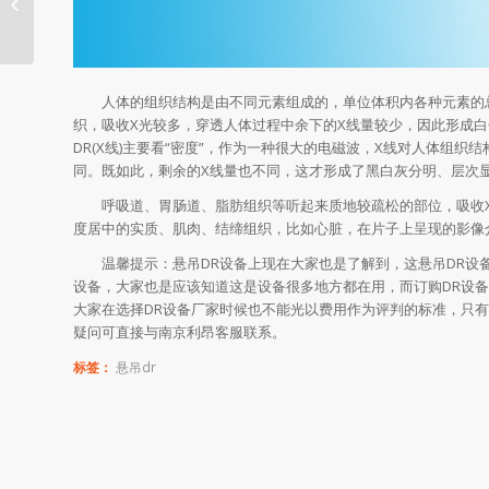
内窥镜摄像机国内哪里好
人体的组织结构是由不同元素组成的，单位体积内各种元素的总
织，吸收X光较多，穿透人体过程中余下的X线量较少，因此形成白
DR(X线)主要看“密度”，作为一种很大的电磁波，X线对人体组
同。既如此，剩余的X线量也不同，这才形成了黑白灰分明、层次显
呼吸道、胃肠道、脂肪组织等听起来质地较疏松的部位，吸收X光
度居中的实质、肌肉、结缔组织，比如心脏，在片子上呈现的影像
温馨提示：悬吊DR设备上现在大家也是了解到，这悬吊DR设备
设备，大家也是应该知道这是设备很多地方都在用，而订购DR设备
大家在选择DR设备厂家时候也不能光以费用作为评判的标准，只有
疑问可直接与南京利昂客服联系。
标签：
悬吊dr