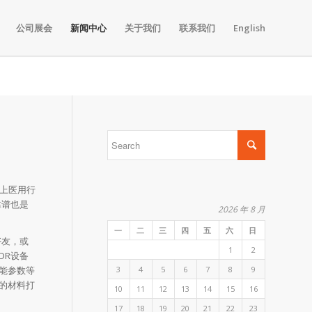
公司展会
新闻中心
关于我们
联系我们
English
上医用行
靠谱也是
2026 年 8 月
一
二
三
四
五
六
日
好友，或
1
2
DR设备
3
4
5
6
7
8
9
能参数等
的材料打
10
11
12
13
14
15
16
17
18
19
20
21
22
23