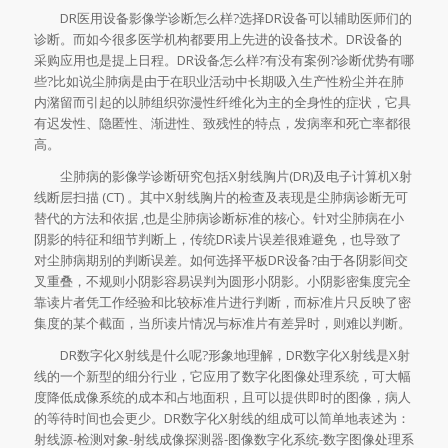
DR医用设备影像学诊断怎么样?选择DR设备可以辅助医师们的
诊断。而如今很多医学机构都要用上先进的设备技术。DR设备的
采购应用也是提上日程。DR设备怎么样?有没有案例?诊断优势有哪
些?比如说尘肺病是由于在职业活动中长期吸入生产性粉尘并在肺
内潴留而引起的以肺组织弥漫性纤维化为主的全身性的症状，它具
有迟发性、隐匿性、渐进性、致残性的特点，发病率和死亡率都很
高。
尘肺病的影像学诊断研究包括X射线胸片(DR)及电子计算机X射
线断层扫描 (CT) 。其中X射线胸片的检查及表现是尘肺病诊断无可
替代的方法和依据 ,也是尘肺病诊断标准的核心。针对尘肺病在小
阴影的特征和细节判断上，传统DR读片误差很难避免，也导致了
对尘肺病期别的判断误差。如何选择平板DR设备?由于各阴影间交
叉重叠，不规则小阴影容易误判为圆形小阴影。小阴影密集度完全
靠读片者凭工作经验和比较标准片进行判断，而标准片只反映了密
集度的某个截面，当所读片情况与标准片有差异时，则难以判断。
DR数字化X射线是什么呢?形象地理解，DR数字化X射线是X射
线的一个新型的细分行业，它应用了数字化图像处理系统，可大幅
度降低成像系统的成本和占地面积，且可以提供即时的图像，病人
的等待时间也会更少。DR数字化X射线的组成可以简单地表述为：
射线源-检测对象-射线成像探测器-图像数字化系统-数字图像处理系