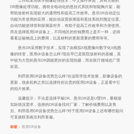
工作站采用医学图像处理技术，中文操作界面，具有完善的
DR图像处理功能。拥有全电动化的悬挂式系统和智能胸片架，能
帮助放射科实现较大的通用性和提高工作效率。悬吊DR自动定位
功能为常使用的应用，能自动设置探测器和悬挂系统到预定位置。
自动功能使球管和探测器对齐，有助于提高工作效率和方便使用。
而在选择医用DR设备上，不同地区的价钱费用上是不一样，还得
看看运输物流上的费用，以及材料的更新需要的费用等等。
悬吊DR采用数字技术，实现了由模拟X线图像向数字化X线图
像的转变，医用dr设备怎么样?现在早已是医院放射科的器械，其
中较为大型的悬吊DR因能更好的实现拍摄，而在医疗领域也广受
欢迎。
利昂医用DR设备优势怎么样?在这医学技术发展，影像设备的
更新，很多机构之所以选择性价比贵的医用DR设备，正是看中它
的拍片效果。
温馨提示：不论是选择平板DR、悬吊DR还是U臂DR，要根据
实际情况需求，选择的DR设备找对厂家，了解价钱费用以及售
后。利昂医用DR设备优势怎么样?对于医用DR设备上还有哪些疑问
可直接联系南京利昂客服。
标签：
医用DR设备