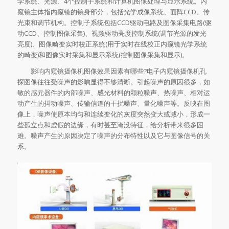
学系统、光源、4个控制子系统和计算机图像处理与显示系统。内
窥镜主体指内窥镜的镜身部分，包括光学成像系统、面阵CCD、传
光束和调节机构。控制子系统包括CCD驱动电路及图像采集电路(驱
动CCD、控制图像采集)、视频驱动亮度控制系统(调节光源的发光
亮度)、图像畸变实时校正系统(用于实时在线校正内窥镜光学系统
的畸变)和图像实时采集和显示系统(控制图像采集和显示)。
影响内窥镜摄像机图像效果因素有哪些?电子内窥镜摄像机孔
探图像往往受噪声的影响显得不够清晰。引起噪声的原因很多，如
敏的感元器件的内部噪声、感光材料的颗粒噪声、热噪声、相对运
动产生的抖动噪声、传输信道的干扰噪声、量化噪声等。反映在图
像上，噪声使原本均匀和连续变化的灰度突然变大或减小，形成一
些孤立点和虚假的边缘，有时甚至淹没特征，给分析带来很多困
难。噪声产生的原因决定了噪声的分布特性以及它与图像信号的关
系。