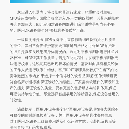
灰尘进入机器内，将会影响其运行速度，严重时会对主板、
CPU等造成损害，因此当灰尘进入DR一类的仪器时，其带来的影响
将会更加巨大，因此定期对设备内部进行除尘维护是相当有必要
的。医用DR设备哪个好?要找具备资质的厂商。
平板探测器是医用DR设备中可直接影响到设备拍摄照片质量
的部位。其日常保养维护需要更加准确与严格才可保证DR拍摄出
的照片是真实反映患者身体情况的。通过对平板探测器进行除尘以
及校准，可保证其工作质量，若是在此过程中，发现平板探测器无
法进行校准，这说明其已出现损坏的情况，需及时向具有相关经验
的工作人员进行联系并维修。医用DR厂家哪儿比较好?在当下如此
竞争激烈的市场,如果选择一个信得过的设备品牌呢?图像清晰度要
符合临床诊断标准,保证诊断的准确性。厂家需有软硬件的研发和生
产的能力,保证设备的质量。要有完善的售后服务与培训体系,保证
可提供持续性价值。尽量选择智能易用的诊断设备,保证设备使用的
时效性。
温馨提示：医用DR设备哪个好?医用DR设备是现在各大医院不
可缺少的放射影像检查设备，关于医用DR设备的具体参数信息，
对于医用DR设备上价钱费用以及什么运输方式，安装以及售后等
等可直接与利昂客服联系。