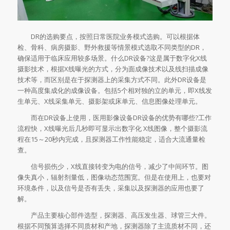
DR的选购要点，按照日常医院业务模式选购。可以根据体
检、骨科、病房摄影、野外救援等情景模式选取不同类型的DR，
确保适用于临床应用较多场景。什么DR设备?这是属于数字化X线
摄影技术，根据X线曝光的方式，分为面成像技术以及线扫描成像
技术等，而区别是在于探测器上的采集方式不同。此外DR设备是
一种高度集成化的成像设备。包括5个相对独的立的单元，即X线发
生单元、X线采集单元、摄影架或床单元、信息图像处理单元。
而在DR设备上使用，医用影像设备DR设备的优势有哪些?工作
流程快，X线曝光后几秒即可显示出数字化 X线图像，整个摄影流
程在15～20秒内完成，且探测器工作性能稳定，适合大流通量检
查。
信号损伤少，X线直接转变为电的信号，减少了中间环节。图
像失真小，辐射剂量低，图像动态范围宽。但是在使用上，也要对
环境条件，以及信号是否有丢失，采集以及探测器的应用也要了
解。
产品主要核心部件选型，探测器、高压发生器、球管三大件。
根据不同预算选择不同质材和产地，探测器除了主流质材不同，还