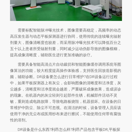
需要标配智能脉冲曝光技术，图像需要高稳定，高频率的动态
高压发生器与动态平板探测器进行协同，使用传统的连续曝光辐射
剂量大，图像清晰度也较差，而采用脉冲曝光技术可以降低百分之
五十以上患者所受辐射剂量，同时减少运动伪影导致的图像模糊，
提高成像清晰度，辅助医生进行更加准确的诊疗。
需要具备智能高清点片自动裁切和智能图像缓存调用系统等图
像算法的功能，较大程度提高操作体验感，支持医生回放造影视的
频，辅助诊断。DR设备要怎么进行日常维护?在DR设备运行过程
中，如果平板探测器上有灰尘，会影响图像的清晰度和洁净度，灰
尘越多，清晰度和洁净度就会越差，严重破坏成像效果，造成误诊
的现象。在机器内的灰尘轻则引起部件生锈，机械部件活动不灵
敏，重则造成电路故障，导致电路板烧毁，机器损坏。在设备的日
常维护中防尘、除尘不可忽视。在清洁的时候，设备管理人员应该
使用干净的无尘布或医用纱布来进行擦拭，不能使用任何带有腐蚀
性的溶剂。
DR设备是什么东西?利昂怎么样?利昂产品包含平板DR,平板探