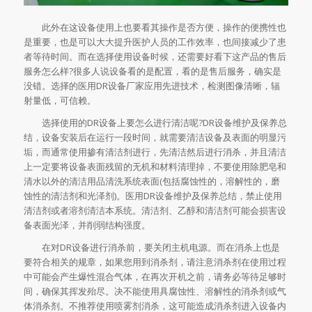
此外在这设备使用上也要看其操作是否方便，操作的便携性也
是重要，也是可以大大提升医护人员的工作效率，也间接减少了患
者等待时间。而在选择使用设备时候，还需要好看下这产品的售后
服务怎么样?很多人说设备看的是配置，看的是售后服务，确实是
没错。选择的医用DR设备厂家应用先进技术，检测图像清晰，辐
射量低，可信赖。
选择使用的DR设备上要怎么进行清洁呢?DR设备维护及保养总
结，设备安装后在运行一段时间，就需要清洁设备及表面的明显污
垢，而通常使用掺有清洁剂进行，先清洁然后进行消杀，并且清洁
上一定要将设备表面残留的无机和材料清理掉，不要使用除肥皂和
清水以外的清洁用品清洗系统表面(包括腐蚀性的，溶解性的，磨
蚀性的清洁剂和光泽剂)。医用DR设备维护及保养总结，禁止使用
清洁剂或者溶剂清洁本系统。清洁剂、乙醇和清洁剂可能会损害设
备表面光泽，并削弱结构强度。
在对DR设备进行消杀前，要关闭主机电源。而在消杀上也是
要符合相关的规章，如果您用到消杀剂，请注意消杀剂在使用过程
中可能会产生爆性混合气体，在再次开机之前，请务必等待足够时
间，确保其挥发殆尽。决不能使用具腐蚀性、溶解性的消杀剂或气
体消杀剂。不推荐使用喷雾剂消杀，这可能造成消杀剂进入设备内