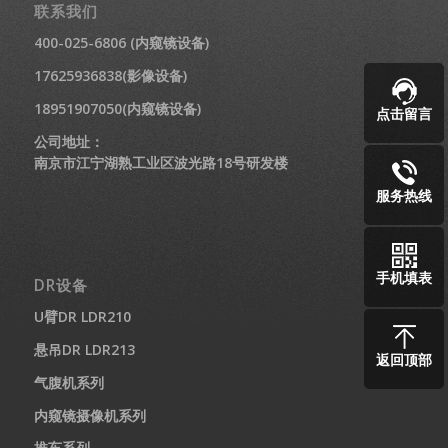
联系我们
400-025-6806 (内窥镜设备)
17625936838(影像设备)
18951907050(内窥镜设备)
点击留言
公司地址：
南京市江宁湖熟工业区波光路18号研发楼
服务热线
手机填表
DR设备
U臂DR LDR210
悬吊DR LDR213
返回顶部
气腹机系列
内窥镜摄像机系列
推车系列