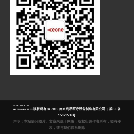
医疗显示器
医用显示器
内窥镜监视器
内窥镜显示器
医用监视器
医用液晶监视
器
灰阶显示器
版权所有 © 2019 南京利昂医疗设备制造有限公司 |
苏ICP备
医用灰阶显示
15021539号
器
声明：本站部分图片、文章来源于网络，版权归原作者所有，如有侵
放射显示器
权，请与我们联系删除
放射监视器