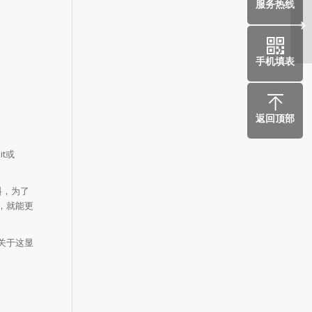
服务热线
医
手机填表
返回顶部
t或
料，为了
，就能更
关于这显