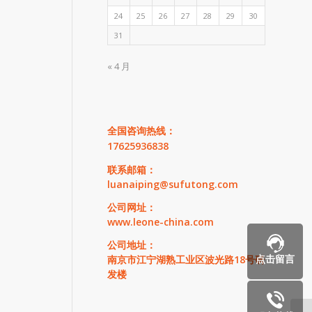
24
25
26
27
28
29
30
31
« 4 月
全国咨询热线：
17625936838
联系邮箱：
luanaiping@sufutong.com
公司网址：
www.leone-china.com
公司地址：
点击留言
南京市江宁湖熟工业区波光路18号研
发楼