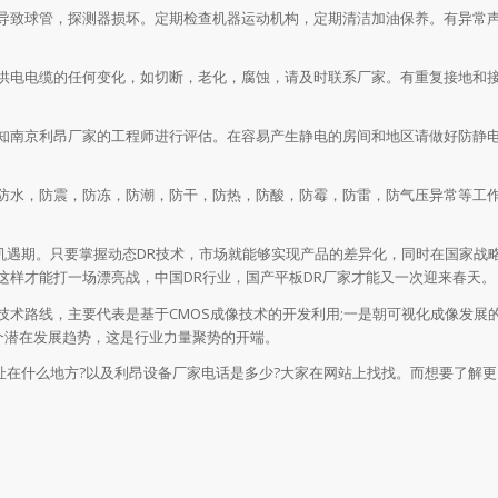
致球管，探测器损坏。定期检查机器运动机构，定期清洁加油保养。有异常
电电缆的任何变化，如切断，老化，腐蚀，请及时联系厂家。有重复接地和
南京利昂厂家的工程师进行评估。在容易产生静电的房间和地区请做好防静电
水，防震，防冻，防潮，防干，防热，防酸，防霉，防雷，防气压异常等工
机遇期。只要掌握动态DR技术，市场就能够实现产品的差异化，同时在国家战
这样才能打一场漂亮战，中国DR行业，国产平板DR厂家才能又一次迎来春天。
路线，主要代表是基于CMOS成像技术的开发利用;一是朝可视化成像发展
个潜在发展趋势，这是行业力量聚势的开端。
在什么地方?以及利昂设备厂家电话是多少?大家在网站上找找。而想要了解更