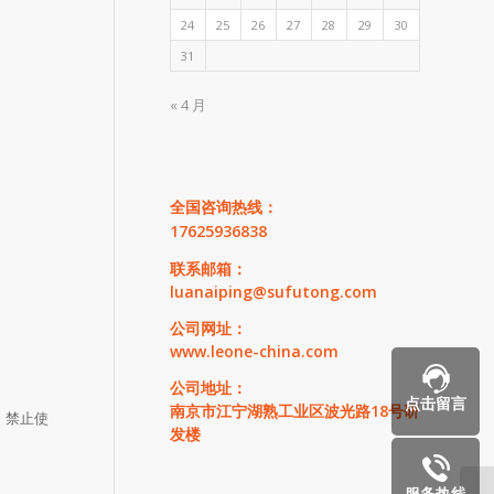
24
25
26
27
28
29
30
31
« 4 月
全国咨询热线：
17625936838
联系邮箱：
luanaiping@sufutong.com
公司网址：
www.leone-china.com
公司地址：
点击留言
南京市江宁湖熟工业区波光路18号研
。禁止使
发楼
服务热线