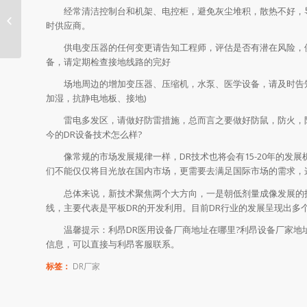
经常清洁控制台和机架、电控柜，避免灰尘堆积，散热不好，导
悬吊DR选择哪里医用生产厂家
时供应商。
供电变压器的任何变更请告知工程师，评估是否有潜在风险，供
备，请定期检查接地线路的完好
场地周边的增加变压器、压缩机，水泵、医学设备，请及时告知
加湿，抗静电地板、接地)
雷电多发区，请做好防雷措施，总而言之要做好防鼠，防火，防
今的DR设备技术怎么样?
像常规的市场发展规律一样，DR技术也将会有15-20年的发展
们不能仅仅将目光放在国内市场，更需要去满足国际市场的需求，
总体来说，新技术聚焦两个大方向，一是朝低剂量成像发展的技术
线，主要代表是平板DR的开发利用。目前DR行业的发展呈现出多
温馨提示：利昂DR医用设备厂商地址在哪里?利昂设备厂家地址
信息，可以直接与利昂客服联系。
标签：
DR厂家