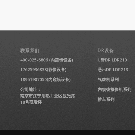
联系我们
DR设备
400-025-6806 (内窥镜设备)
U臂DR LDR210
17625936838(影像设备)
悬吊DR LDR213
18951907050(内窥镜设备)
气腹机系列
公司地址：
内窥镜摄像机系列
南京市江宁湖熟工业区波光路
推车系列
18号研发楼