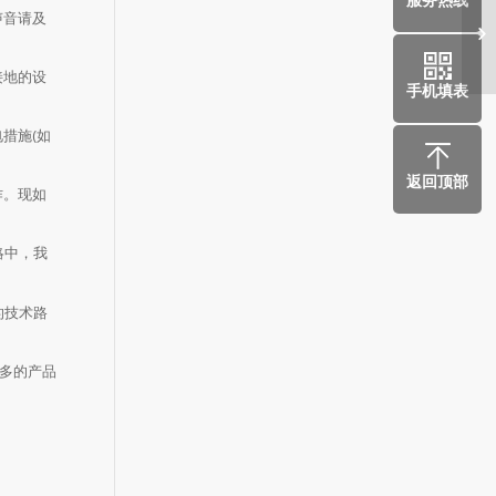
声音请及
利
接地的设
手机填表
措施(如
返回顶部
作。现如
略中，我
的技术路
多的产品