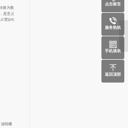
点击留言
转换为数
，是意义
臂)DR;
服务热线
利
手机填表
返回顶部
，滤线栅