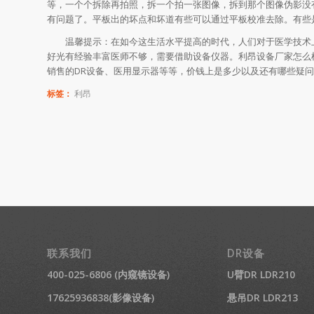
等，一个个拆除再拍照，拆一个拍一张图像，拆到那个图像伪影没
有问题了。平板出的坏点和坏道有些可以通过平板校准去除。有些
温馨提示：在如今这生活水平提高的时代，人们对于医学技术上
好光有经验丰富医师不够，需要借助设备仪器。利昂设备厂家怎么
销售的DR设备、医用显示器等等，价钱上是多少以及还有哪些疑
标签：
利昂
联系我们
DR设备
400-025-6806 (内窥镜设备)
U臂DR LDR210
17625936838(影像设备)
悬吊DR LDR213