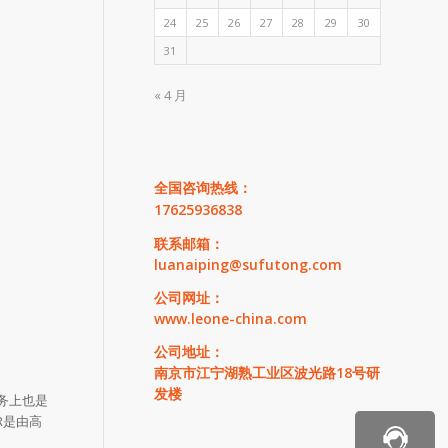
24
25
26
27
28
29
30
31
« 4 月
全国咨询热线：
17625936838
联系邮箱：
luanaiping@sufutong.com
公司网址：
www.leone-china.com
公司地址：
南京市江宁湖熟工业区波光路18号研
发楼
务上也是
R是由高