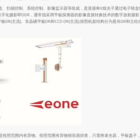
、扫描控制、系统控制、影像监示器等组成，是直接将X线光子通过电子暗盒
数字化摄影即DDR，通常指采用平板探测器的影像直接转换技术的数字放射摄影
主流)、非晶硒平板DR和CCD DR(主流);按照机架结构分为悬吊DR和立柱(UC
投照范围内有异物。投照范围有异物很容易排查，只需将束光器，平板盖子