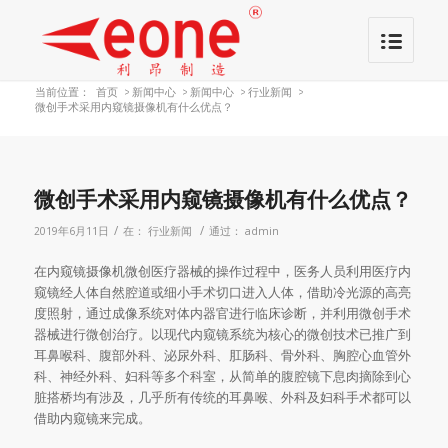
当前位置：
首页
>
新闻中心
>
新闻中心
>
行业新闻
>
微创手术采用内窥镜摄像机有什么优点？
微创手术采用内窥镜摄像机有什么优点？
/
/
2019年6月11日
在：
行业新闻
通过：
admin
在内窥镜摄像机微创医疗器械的操作过程中，医务人员利用医疗内
窥镜经人体自然腔道或细小手术切口进入人体，借助冷光源的高亮
度照射，通过成像系统对体内器官进行临床诊断，并利用微创手术
器械进行微创治疗。以现代内窥镜系统为核心的微创技术已推广到
耳鼻喉科、腹部外科、泌尿外科、肛肠科、骨外科、胸腔心血管外
科、神经外科、妇科等多个科室，从简单的腹腔镜下息肉摘除到心
脏搭桥均有涉及，几乎所有传统的耳鼻喉、外科及妇科手术都可以
借助内窥镜来完成。