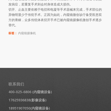
发病症，若重复手术则会对身体造成大损伤。
切开、止血主要依赖于电切和电凝等手术器械来完成，手术部位的
异物明显少于传统手术。正因为如此，内窥镜微创诊疗备受医患双
方的青睐，众多传统体表切开手术已被内窥镜摄像机微创手术逐步
替代。
标签：
内窥镜摄像机
联系我们
400-025-6806 (内窥镜设备)
17625936838(影像设备)
18951907050(内窥镜设备)