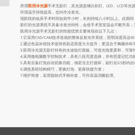
所谓
医用冷光源
手术无影灯，其光源是继白炽灯、LED、LCD等
环境温升持续提高，也叫作冷发光。
现阶段的临床手术时间短则半小时，长则持续八小时以上。此期间
影灯的光源系统不具备冷发光特性，会使手术室室温会不断升高；
医用冷光源手术无影灯的性能优势主要体现在以下几点：
1.它采用CAD/CAM技术造就的整体反射光学系统，照明深度高达65
2.通过色温补偿技术使得色彩还原度大大提升，更适合于胸脑外科
3.医用冷光源无影灯特有的水波纹灯面板，可使光线更柔和，可靠
4.采用微电脑数字控制技术，具有八段亮度选择，并有照度记忆功能和
5.具有后备灯泡自动切换功能，倘若当主灯烧坏，副灯在0.5秒
6.调焦系统结构精巧，更换灯泡、瓷座快捷方便；
7.维护简便，采用脱卸式手柄外套，可作高温消菌处理。