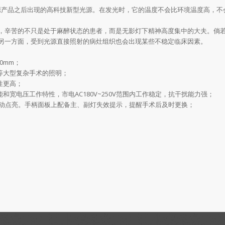
光源产品之后出现的高科技新型光源。在发光时，它的温度不会比环境温度高，不
，辛苦的不只是处于麻醉状态的患者，而是无影灯下精神高度集中的大夫。倘
另一方面，受到光源直接照射的病灶组织也会出现某些不稳定临床因素。
0mm；
等大型复杂手术的照明；
性更高；
宽电压工作特性，市电AC180V~250V范围内工作稳定，抗干扰能力强；
内自动点亮。手柄面板上配备主、副灯失效提示，提醒手术后及时更换；