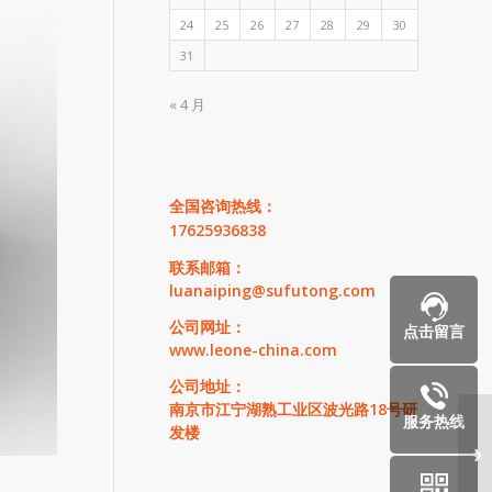
24
25
26
27
28
29
30
31
« 4 月
全国咨询热线：
17625936838
联系邮箱：
luanaiping@sufutong.com
公司网址：
点击留言
www.leone-china.com
公司地址：
南京市江宁湖熟工业区波光路18号研
服务热线
发楼
腹