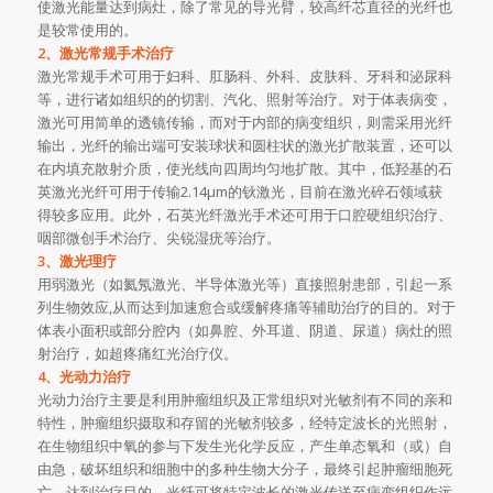
使激光能量达到病灶，除了常见的导光臂，较高纤芯直径的光纤也
是较常使用的。
2、激光常规手术治疗
激光常规手术可用于妇科、肛肠科、外科、皮肤科、牙科和泌尿科
等，进行诸如组织的的切割、汽化、照射等治疗。对于体表病变，
激光可用简单的透镜传输，而对于内部的病变组织，则需采用光纤
输出，光纤的输出端可安装球状和圆柱状的激光扩散装置，还可以
在内填充散射介质，使光线向四周均匀地扩散。其中，低羟基的石
英激光光纤可用于传输2.14μm的钬激光，目前在激光碎石领域获
得较多应用。此外，石英光纤激光手术还可用于口腔硬组织治疗、
咽部微创手术治疗、尖锐湿疣等治疗。
3、激光理疗
用弱激光（如氦氖激光、半导体激光等）直接照射患部，引起一系
列生物效应,从而达到加速愈合或缓解疼痛等辅助治疗的目的。对于
体表小面积或部分腔内（如鼻腔、外耳道、阴道、尿道）病灶的照
射治疗，如超疼痛红光治疗仪。
4、光动力治疗
光动力治疗主要是利用肿瘤组织及正常组织对光敏剂有不同的亲和
特性，肿瘤组织摄取和存留的光敏剂较多，经特定波长的光照射，
在生物组织中氧的参与下发生光化学反应，产生单态氧和（或）自
由急，破坏组织和细胞中的多种生物大分子，最终引起肿瘤细胞死
亡，达到治疗目的。光纤可将特定波长的激光传送至病变组织作远