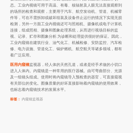
态。工业内视镜可用于高温、有毒、核辐射及人眼无法直接观察到
的场所的检查和观察，主要用于汽车、航空发动机、管道、机械零
件等，可在不需拆卸或破坏组装及设备停止运行的情况下实现无损
检测，另外一方面工业内视镜还可与照相机、摄像机或电子计算机
连接，组成照相、摄像和图象处理系统，从而进行视场目标的监
视、记录、贮存和图象分析.为诊断和处理提供很好的保证。因此，
工业内窥镜在建筑行业、油气化工、机械检修、安防监控、汽车检
修、电力设施、管道化工、锅炉燃机、航空航天等诸多领域，都有
着广泛应用。
医用内窥镜
监视器，经人体的天然孔道，或者是经手术做的小切口
进入人体内。内窥镜是一种常用的医疗器械。由可弯曲部分、光源
及一组镜头组成。使用时将内窥镜导入预检查的器官，可直接窥视
有关部位的变化。图像质量的好坏直接影响着内窥镜的使用效果，
也标志着内窥镜技术的发展水平。
标签：
内窥镜监视器