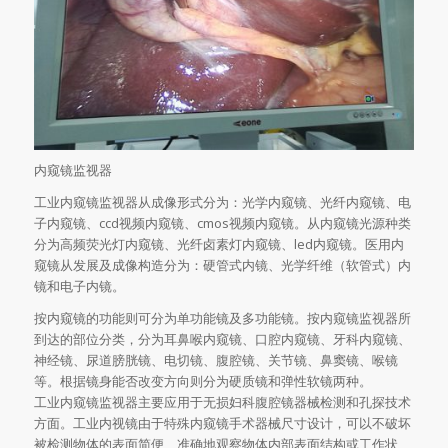
内窥镜监视器
工业内窥镜监视器从成像形式分为：光学内窥镜、光纤内窥镜、电
子内窥镜、ccd视频内窥镜、cmos视频内窥镜。从内窥镜光源种类
分为高频荧光灯内窥镜、光纤卤素灯内窥镜、led内窥镜。医用内
窥镜从发展及成像构造分为：硬管式内镜、光学纤维（软管式）内
镜和电子内镜。
按内窥镜的功能则可分为单功能镜及多功能镜。按内窥镜监视器所
到达的部位分类，分为耳鼻喉内窥镜、口腔内窥镜、牙科内窥镜、
神经镜、尿道膀胱镜、电切镜、腹腔镜、关节镜、鼻窦镜、喉镜
等。根据镜身能否改变方向则分为硬质镜和弹性软镜两种。
工业内窥镜监视器主要应用于无损妇科腹腔镜器械检测和孔探技术
方面。工业内视镜由于特殊内窥镜手术器械尺寸设计，可以不破坏
被检测物体的表面简便、准确地观察物体内部表面结构或工作状