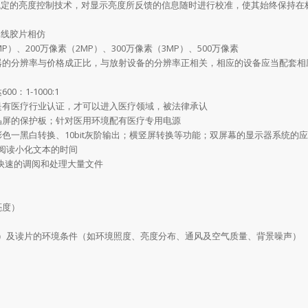
稳定的亮度控制技术，对显示亮度所反馈的信息随时进行校准，使其始终保持在
。
X线胶片相仿
、200万像素（2MP）、300万像素（3MP）、500万像素
示器的分辨率与价格成正比，与放射设备的分辨率正相关，相应的设备应当配套相
1-1000:1
是有医疗行业认证，才可以进入医疗领域，被法律承认
晶屏的保护板；针对医用环境配有医疗专用电源
色一黑白转换、10bit灰阶输出；横竖屏转换等功能；双屏幕的显示器系统的
阅读小化文本的时间
够快速的调阅和处理大量文件
亮度）
）及读片的环境条件（如环境照度、亮度分布、通风及空气质量、背景噪声）