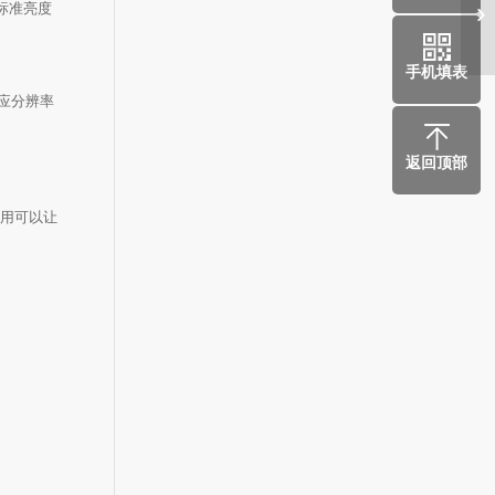
标准亮度
医
手机填表
应分辨率
返回顶部
应用可以让