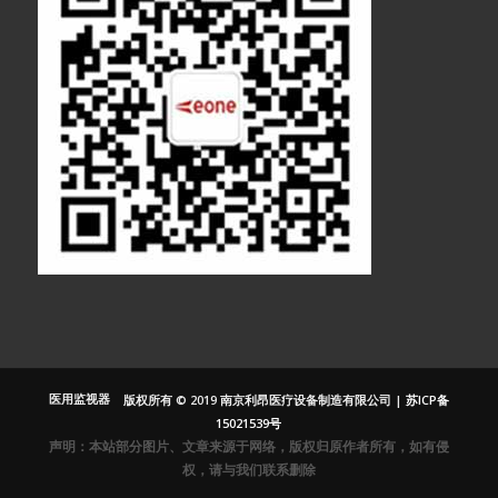
医疗显示器
医用显示器
内窥镜监视器
内窥镜显示器
医用监视器
版权所有 © 2019 南京利昂医疗设备制造有限公司 |
苏ICP备
医用液晶监视
15021539号
器
声明：本站部分图片、文章来源于网络，版权归原作者所有，如有侵
灰阶显示器
权，请与我们联系删除
医用灰阶显示