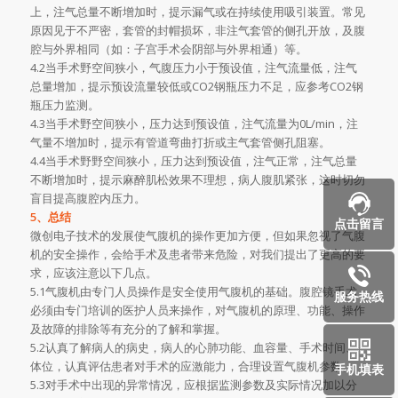
上，注气总量不断增加时，提示漏气或在持续使用吸引装置。常见
原因见于不严密，套管的封帽损坏，非注气套管的侧孔开放，及腹
腔与外界相同（如：子宫手术会阴部与外界相通）等。
4.2当手术野空间狭小，气腹压力小于预设值，注气流量低，注气
总量增加，提示预设流量较低或CO2钢瓶压力不足，应参考CO2钢
瓶压力监测。
4.3当手术野空间狭小，压力达到预设值，注气流量为0L/min，注
气量不增加时，提示有管道弯曲打折或主气套管侧孔阻塞。
4.4当手术野野空间狭小，压力达到预设值，注气正常，注气总量
不断增加时，提示麻醉肌松效果不理想，病人腹肌紧张，这时切勿
盲目提高腹腔内压力。
5、总结
点击留言
微创电子技术的发展使气腹机的操作更加方便，但如果忽视了气腹
机的安全操作，会给手术及患者带来危险，对我们提出了更高的要
求，应该注意以下几点。
5.1气腹机由专门人员操作是安全使用气腹机的基础。腹腔镜手术
服务热线
必须由专门培训的医护人员来操作，对气腹机的原理、功能、操作
及故障的排除等有充分的了解和掌握。
5.2认真了解病人的病史，病人的心肺功能、血容量、手术时间、
体位，认真评估患者对手术的应激能力，合理设置气腹机参数。
手机填表
5.3对手术中出现的异常情况，应根据监测参数及实际情况加以分