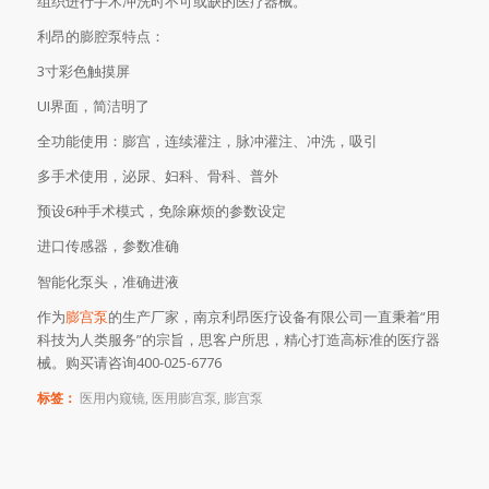
组织进行手术冲洗时不可或缺的医疗器械。
利昂的膨腔泵特点：
3寸彩色触摸屏
UI界面，简洁明了
全功能使用：膨宫，连续灌注，脉冲灌注、冲洗，吸引
多手术使用，泌尿、妇科、骨科、普外
预设6种手术模式，免除麻烦的参数设定
进口传感器，参数准确
智能化泵头，准确进液
作为
膨宫泵
的生产厂家，南京利昂医疗设备有限公司一直秉着“用
科技为人类服务”的宗旨，思客户所思，精心打造高标准的医疗器
械。购买请咨询400-025-6776
标签：
医用内窥镜
,
医用膨宫泵
,
膨宫泵