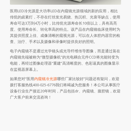
医用LED冷光源是大功率LED在内窥镜光源领域的新的应用，相比
传统的卤素灯，不存在灯丝发光易烧、热沉积、光衰等缺点，使用
寿命可达3万到4万小时，比传统光源寿命长10倍以上，具有高亮
度、使用寿命长、转化率高的特点。该产品在内窥镜临床使用时为
其提供照度上佳、成像清晰的窥视光源，可以在人体腔内器官的检
查、治疗、手术以及摄像和录像时提供良好的照明。
电子内窥镜不是通过光学镜头或光导纤维传导图像，而是通过装在
内窥镜先端被称为“微型摄像机”的光电耦合元件CCD将光能转变为
电能，再经过图像处理器“重建”高清晰度的、色彩逼真的图像显示
在监视器屏幕上。
如果您对“医用
内窥镜冷光源
哪些厂家比较好”问题还有疑问，欢迎
拨打客服热线400-025-6776我们将竭诚为您服务！本公司从事医疗
设备行业生产接近20年时间，产品包括dr、内窥镜、腹腔镜，欢迎
广大客户前来交流咨询！