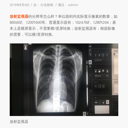
/
/
2019年8月6日
在：
行业新闻
通过：
admin
放射监视器
的分辨率怎么样？单位面积内实际显示像素的数量，如
800
600、1200
1600等。普通显示器有：1024
768，1280
1204；基
本上是横屏显示，不需要横/竖屏转换；放射监视器有：根据影像
的需要，可以横/竖屏转换。
放射监视器