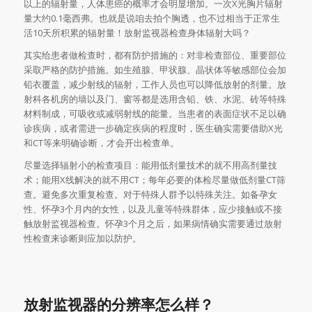
以上的辐射量，人体患癌的概率才会明显增加。一次X光胸片辐射
量大约0.1毫西弗。也就是说咱去拍个胸透，也不过相当于正常生
活10天所积累的辐射量！放射监视器检查身体辐射大吗？
其实给患者做检查时，都有防护措施的：对非检查部位、重要部位
采取严格的防护措施。如生殖腺、甲状腺、晶状体等敏感部位会加
铅衣覆盖，减少射线的辐射，工作人员也可以降低放射的剂量。放
射科各机房的墙以及门、窗等都是选用含铅、铁、水泥、砖等特殊
材料制成，可吸收或减弱射线的能量。当患者的表面症状不足以确
诊疾病，或者需进一步确定疾病的程度时，医生确实需要借助X光
和CT等来明确诊断，才会开出检查单。
尽量选择辐射小的检查项目：能用低剂量技术的就不用高剂量技
术；能用X线解决的就不用CT；每年必要的体检尽量做低剂量CT筛
查。避免多次重复检查。对于特殊人群予以特殊关注。如备孕女
性、怀孕3个月内的女性，以及儿童等特殊群体，应少接触或不接
触放射监视器检查。怀孕3个月之后，如果病情确实需要通过放射
性检查来诊断则应加以防护。
放射监视器的分辨率怎么样？