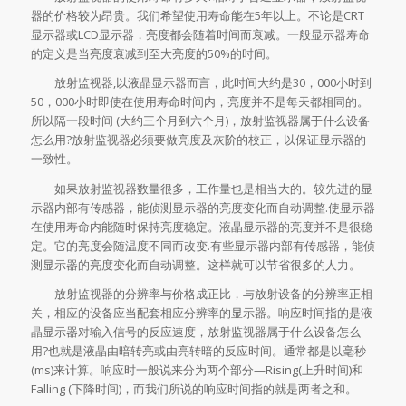
器的价格较为昂贵。我们希望使用寿命能在5年以上。不论是CRT
显示器或LCD显示器，亮度都会随着时间而衰减。一般显示器寿命
的定义是当亮度衰减到至大亮度的50%的时间。
放射监视器,以液晶显示器而言，此时间大约是30，000小时到
50，000小时即使在使用寿命时间内，亮度并不是每天都相同的。
所以隔一段时间 (大约三个月到六个月)，放射监视器属于什么设备
怎么用?放射监视器必须要做亮度及灰阶的校正，以保证显示器的
一致性。
如果放射监视器数量很多，工作量也是相当大的。较先进的显
示器内部有传感器，能侦测显示器的亮度变化而自动调整.使显示器
在使用寿命内能随时保持亮度稳定。液晶显示器的亮度并不是很稳
定。它的亮度会随温度不同而改变.有些显示器内部有传感器，能侦
测显示器的亮度变化而自动调整。这样就可以节省很多的人力。
放射监视器的分辨率与价格成正比，与放射设备的分辨率正相
关，相应的设备应当配套相应分辨率的显示器。响应时间指的是液
晶显示器对输入信号的反应速度，放射监视器属于什么设备怎么
用?也就是液晶由暗转亮或由亮转暗的反应时间。通常都是以毫秒
(ms)来计算。响应时一般说来分为两个部分—Rising(上升时间)和
Falling (下降时间)，而我们所说的响应时间指的就是两者之和。