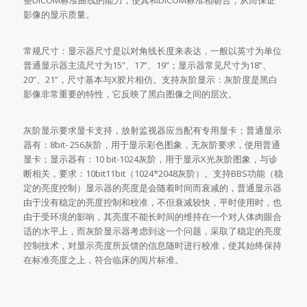
整DICOM标准曲线的能力，使其和DICOM标准相吻合，从而保证
影像的显示质量。
常规尺寸：显示器尺寸是以对角线长度来表达，一般以英寸为单位
普通显示器主流尺寸为15”、17”、19”；显示器常见尺寸为18”、
20”、21”，尺寸基本与X胶片相仿。支持灰阶显示：灰阶度是黑白
影像非常重要的特性，它反映了黑白图像之间的层次。
灰阶显示要求显卡支持，放射监视器应当配有专用显卡；普通显示
器有：8bit- 256灰阶，用于显示彩色图象，无灰阶要求，使用普通
显卡；显示器有：10 bit-1024灰阶，用于显示X光灰阶图象，与诊
断相关，要求：10bit11bit（1024*2048灰阶）。支持BBS功能（稳
定的亮度控制）显示器的亮度是会随着时间而衰减的，普通显示器
由于没有稳定的亮度控制和校准，不但衰减较快，平时使用时，也
由于受环境的影响，其亮度不能长时间的维持在一个对人体肉眼合
适的水平上，而灰阶显示器考虑到这一个问题，采取了稳定的亮度
控制技术，对显示亮度所反馈的信息随时进行校准，使其始终保持
在标准亮度之上，符合临床的阅片标准。