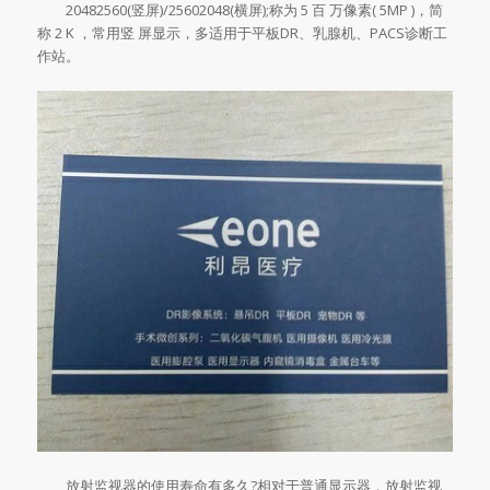
20482560(竖屏)/25602048(横屏);称为 5 百 万像素( 5MP )，简
称 2 K ，常用竖 屏显示，多适用于平板DR、乳腺机、PACS诊断工
作站。
放射监视器的使用寿命有多久?相对于普通显示器，放射监视