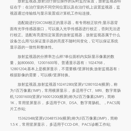
放射监视器,放射治疗摆位操作的实时监控装置，放射监视器特
征在于：在治疗室的不同空间位置以及在治疗机上设置监视器，监
视器通过传输线与显示装置或计算机工作站连接。
选配能进行DICOM校正的显示器，有专用校正软件;显示器背
面有光学传感器接口，可以接入光学传感器进行校正，否则无法进
行校正。选配有亮度恒定装置的放射监视器，放射监视器属于什么
设备怎么用?以保证显示器的亮度不随时间变化，它可以保证系统
显示器的一致性和整体性。
放射监视器的分辨率怎么样?单位面积内实际显示像素的数
量，如800600、12001600等。普通显示器有：1024768，
12801204;基本上是横屏显示，不需要横/竖屏转换;放射监视器有：
根据影像的需要，可以横/竖屏转换。
放射监视器,放射监视器10241280(竖屏)/12801024(横屏)，称
为1百万像素(1MP)，常用横屏显示， 多适用于CT、MRI、数字胃肠
机;12001600(竖屏)/16001200(横屏);称为2百万像素(2MP)，简称
1K，常用竖屏显示， 多适用于CR、DSA、数字胃肠机、，PACS阅
片工作站;
15362048(竖屏)/20481536(横屏);称为3百万像素(3MP)，简称
1.5 K，常用竖屏显示， 多适用于CCD-DR、PACS诊断工作站;