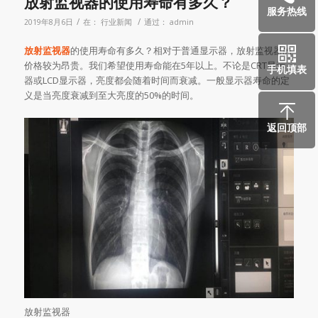
放射监视器的使用寿命有多久？
服务热线
/
/
2019年8月6日
在：
行业新闻
通过：
admin
放射监视器
的使用寿命有多久？相对于普通显示器，放射监视器的
价格较为昂贵。我们希望使用寿命能在5年以上。不论是CRT显示
手机填表
器或LCD显示器，亮度都会随着时间而衰减。一般显示器寿命的定
义是当亮度衰减到至大亮度的50%的时间。
返回顶部
放射监视器