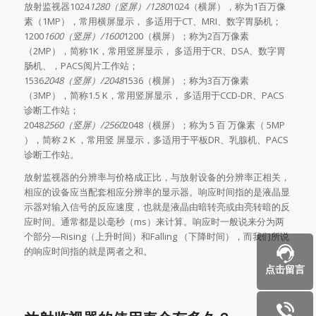
放射监视器1024
1280（竖屏）/1280
1024（横屏），称为1百万像
素（1MP），常用横屏显示， 多适用于CT、MRI、数字胃肠机；
1200
1600（竖屏）/1600
1200（横屏）；称为2百万像素
（2MP），简称1K，常用竖屏显示， 多适用于CR、DSA、数字胃
肠机、，PACS阅片工作站；
1536
2048（竖屏）/2048
1536（横屏）；称为3百万像素
（3MP），简称1.5 K，常用竖屏显示， 多适用于CCD-DR、PACS
诊断工作站；
2048
2560（竖屏）/2560
2048（横屏）；称为 5 百 万像素（ 5MP
），简称 2 K ，常用竖 屏显示，多适用于平板DR、乳腺机、PACS
诊断工作站。
放射监视器的分辨率与价格成正比，与放射设备的分辨率正相关，
相应的设备应当配套相应分辨率的显示器。响应时间指的是液晶显
示器对输入信号的反应速度，也就是液晶由暗转亮或由亮转暗的反
应时间。通常都是以毫秒（ms）来计算。响应时一般说来分为两
个部分—Rising（上升时间）和Falling （下降时间），而我们所说
的响应时间指的就是两者之和。
点击留言