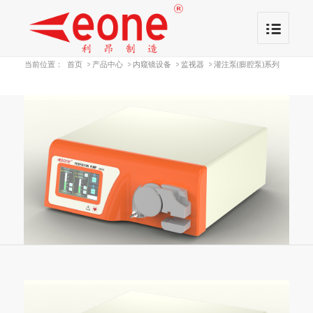
当前位置：
首页
>
产品中心
>
内窥镜设备
>
监视器
>
灌注泵(膨腔泵)系列