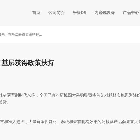
首页
公司简介
平板DR
内窥镜设备
产品中心
先会在基层获得政策扶持...
在基层获得政策扶持
耗材两票制时代来临，全国已有的药械四大采购联盟将首先对耗材实施系列降
趋势。
市和准入趋严，大量竟争性耗材、器械和未有明确效果的药械类产品会迎来大