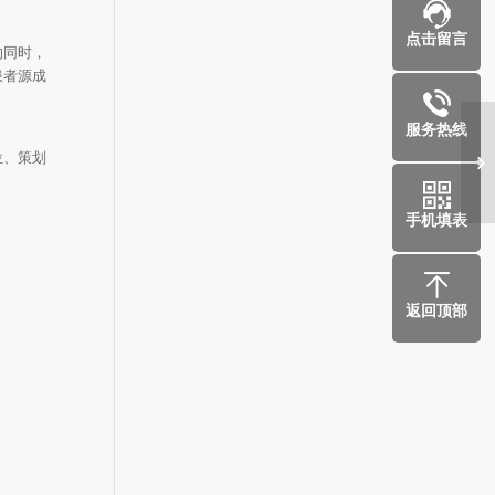
点击留言
的同时，
患者源成
服务热线
越
位、策划
老
手机填表
返回顶部