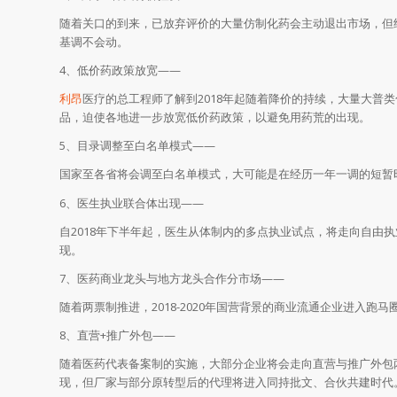
随着关口的到来，已放弃评价的大量仿制化药会主动退出市场，但
基调不会动。
4、低价药政策放宽——
利昂
医疗的总工程师了解到2018年起随着降价的持续，大量大普
品，迫使各地进一步放宽低价药政策，以避免用药荒的出现。
5、目录调整至白名单模式——
国家至各省将会调至白名单模式，大可能是在经历一年一调的短暂
6、医生执业联合体出现——
自2018年下半年起，医生从体制内的多点执业试点，将走向自由
现。
7、医药商业龙头与地方龙头合作分市场——
随着两票制推进，2018-2020年国营背景的商业流通企业进入
8、直营+推广外包——
随着医药代表备案制的实施，大部分企业将会走向直营与推广外包
现，但厂家与部分原转型后的代理将进入同持批文、合伙共建时代