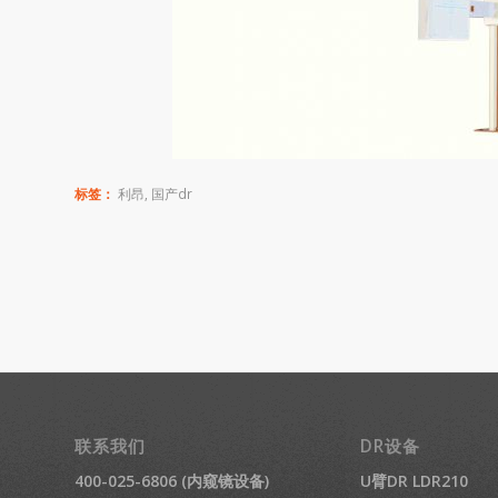
标签：
利昂
,
国产dr
联系我们
DR设备
400-025-6806 (内窥镜设备)
U臂DR LDR210