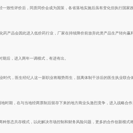
经一致性评价后，同质同价会成为国策，各省落地实施后虽有变化但执行国家
类化药产品会因此进入低价药行业，厂家在持续降价前放弃此类产品生产转向赢
时期后，进入两年一调模式，有进有出。
执业时代，医生经纪人这一新职业将顺势而生，脱离体制干涉后的医生执业联合
跑马圈地时期，在与当地经两票制后留存下来的地方商业头激烈竟争，进入战略合作
两种形态共存模式，以此解决市场控制和财务风险问题，更多的合作创新模式
。