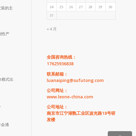
24
25
26
27
28
29
30
政策的主
31
« 4 月
利性产
全国咨询热线：
17625936838
联系邮箱：
体模式出
luanaiping@sufutong.com
公司网址：
www.leone-china.com
。
公司地址：
南京市江宁湖熟工业区波光路18号研
发楼
将会涌