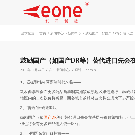
当前位置：
首页
>
新闻中心
>
新闻中心
>
鼓励国产（如国产DR等）替代进口
鼓励国产（如国产DR等）替代进口先会
/
/
2018年10月24日
在：
新闻中心
通过：
admin
1、器械和耗材两票制时代来临——
耗材两票制会在更多药品两票制实施较成熟地区跟进施行，器械和
地区内的二次议价将兴起，而各城市的耗材占比将会成为下步严控
2、“普通”器械遭淘汰——
鼓励国产（如
国产DR
等）替代进口先会在基层获得政策扶持，但上
但也将会有更多产品进入统一医保。
3、不同医保支付价控费——