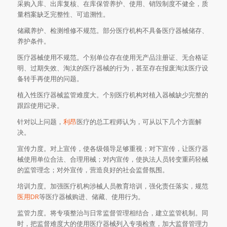
采购入库、出库复核、在库保管养护、使用、销毁制度不健全，质
量档案缺乏完整性、可追溯性。
储藏养护、检测维修不规范。部分医疗机构不具备医疗器械储存、
养护条件。
医疗器械使用不规范。个别单位存在使用无产品注册证、无合格证
明、过期失效、淘汰的医疗器械的行为，甚至存在报废淘汰医疗设
备转手再使用的问题。
植入性医疗器械监管难度大。个别医疗机构对植入器械缺少完整的
跟踪使用记录。
针对以上问题，
利昂
医疗的总工程师认为，可从以下几个方面解
决。
宣传力度。对上宣传，使各级领导足够重视；对下宣传，让医疗器
械使用单位合法、合理用械；对内宣传，使执法人员转变重药轻械
的监管理念；对外宣传，营造良好的社会监督氛围。
培训力度。加强医疗机构涉械人员教育培训，强化责任落实，规范
医用DR
等医疗器械购进、储藏、使用行为。
监管力度。将专项整治与日常监督管理相结合，建立监管机制。同
时，把监督难度大的使用医疗器械列入专项检查，加大监督管理力