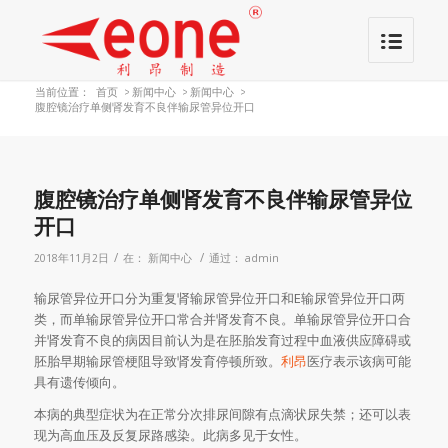
当前位置：
首页
>
新闻中心
>
新闻中心
>
腹腔镜治疗单侧肾发育不良伴输尿管异位开口
腹腔镜治疗单侧肾发育不良伴输尿管异位
开口
/
/
2018年11月2日
在：
新闻中心
通过：
admin
输尿管异位开口分为重复肾输尿管异位开口和E输尿管异位开口两
类，而单输尿管异位开口常合并肾发育不良。单输尿管异位开口合
并肾发育不良的病因目前认为是在胚胎发育过程中血液供应障碍或
胚胎早期输尿管梗阻导致肾发育停顿所致。
利昂
医疗表示该病可能
具有遗传倾向。
本病的典型症状为在正常分次排尿间隙有点滴状尿失禁；还可以表
现为高血压及反复尿路感染。此病多见于女性。