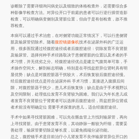
诊断除了需要详细询问病史以及细致的体格检查外．还需要综合多
种影像学检查方法。对异位开口于前庭的患者可以行逆行插管造影
检查，可以明确病变侧别及肾脏位置，但由于是有创检查，故不推
荐检查。
本病可以通过手术治愈，在对侧肾功能正常情况下，可以行患侧肾
脏及输尿管切除术。随着
腹腔镜摄像机
技术在泌尿外科的广泛运
用，很多医院通过经腹腔途径或者后腹腔途径：切除发育不良肾脏
及输尿管。选择何种手术径路取决于患侧肾脏的位置以及术者的手
术习惯，并无优劣之分。经腹腔途径优点是建立气腹简单可靠，手
术操作空间大，解剖标志明确，特别是在寻找盆腔异位肾时具有明
显优势；缺点是对腹腔脏器干扰较大，术后恢复较后腹腔途径慢。
经后腹腔途径优点是符合泌尿外科 手术习惯，直接进入腹膜后间
隙，对腹腔脏器干扰少，患儿术后恢复快；缺点是由于手术视野以
及空间限制，处理低位发育不良肾较为困难。我们认为年长患儿或
者发育不良肾脏位于肾窝者可以选择后腹腔途径，而盆腔异位肾或
者术前没有明确定位 需要手术探查的患儿，适合经腹腔途径。
手术中如果寻找肾脏困难，可以先在髂血管上方找到输尿管，再向
上寻找肾脏。由于患肾发育不良，其动静脉一般较为纤细，需要妥
善处理，输尿管要切除足够长度，以避免残端分泌功能。
总之，腹腔镜手术是目前治疗小儿肾发育不良伴输尿管异位开口的