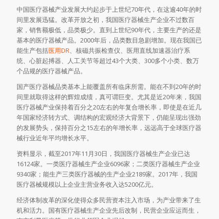
中国医疗器械产业发展大约起步于上世纪70年代，在这逾40年的时
间里发展迅猛。改革开放之初，我国医疗器械生产企业不过数百
家，销售额极低，品类极少。直到上世纪90年代，主要生产的还是
基本的医疗器械产品。2000年后，品类数目急剧增加。现在我国已
能生产包括
医用DR
、核磁共振检查仪、医用直线加速器治疗系
统、心脏起搏器、人工关节等超过43个大类、300多个小类、数万
个品规的医疗器械产品。
国产医疗器械品类基本上能覆盖所有临床所需。能在不到20年的时
间里就取得这样的辉煌成绩，真可谓巨变。尤其是近20年来，我国
医疗器械产业保持着百分之20左右的年复合增长率，即使是在近几
年国家经济转方式、调结构的宏观经济大背景下，仍能呈现出强劲
的发展势头，保持百分之15左右的年增长率，远远高于全球医疗器
械行业近年平均增长水平。
资料显示，截至2017年11月30日，我国医疗器械生产企业已达
16124家。一类医疗器械生产企业6096家；二类医疗器械生产企业
9340家；能生产三类医疗器械的生产企业2189家。2017年，我国
医疗器械规模以上企业主营业务收入达5200亿元。
经济体制改革的深化使得众多民营资本注入市场，为产业带来了生
机和活力。国有医疗器械生产企业先后改制，民营企业应运而生，