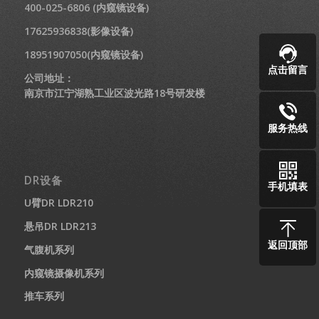
400-025-6806 (内窥镜设备)
17625936838(影像设备)
18951907050(内窥镜设备)
点击留言
公司地址：
南京市江宁湖熟工业区波光路18号研发楼
服务热线
DR设备
手机填表
U臂DR LDR210
悬吊DR LDR213
返回顶部
气腹机系列
内窥镜摄像机系列
推车系列