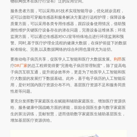
物联网技术在医疗行业有广泛的应用空间。
服务患者方面，可以采用LBS技术实现智能导诊，优化就诊流程，
还可以借助可穿戴传感器和服务解决方案进行远程护理；保障设备
质量方面，可以采用各类专用传感器，跟踪设备使用情况，借助预
测性维护关键医疗设备存在的潜在问题，完善设备运维体系；环境
监测方面，可以通过传感器对ICU室等特殊地点进行环境监测和预
警。同时,基于医疗护理全流程的健康大数据，在保护前提下的数据
标准细化、完善,以及数据网络的综合利用也显得尤为迫切。
要推动电子病历共享，促医学人工智能和医疗大数据发展。
利昂
医
疗
DR厂家
的总工程师觉得要“完善电子病历管理制度”，除了提高电
子病历互联互通，提升就诊效率外，更是为了给医学人工智能和医
疗大数据的发展打下数据基础。此外，基于电子病历的人工智能应
用，是针对国内医疗资源分布不均、基层医疗资源不足和服务同质
性差等问题。
要充分发挥数字家庭医生在赋能和辅助家庭医生、增加医疗资源供
给、服务健康中国战略方面的潜能，鼓励全国医生参与数字家庭医
生的算法训练，贡献智慧，进而借助数字家庭医生辅助基层医生，
增加基层医疗资源供给。