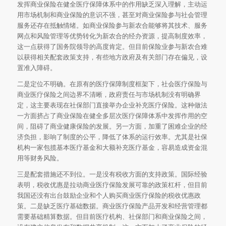
发挥商业保险在健全医疗保障体系中的作用缺乏深入理解，主动运
用市场机制和商业保险的意识不强，甚至对商业保险参与社会管理
服务还存在抵触情绪。如商业保险参与新农合能够将其技术、服务
网点和风险管理等优势转化为新农合的经办资源，提高制度效率，
这一点获得了国务院领导的高度肯定。但目前保险业参与新农合难
以获得相关配套政策支持，有些地方政府及有关部门存在偏见，设
置准入障碍。
二是定位不明确。在原有的医疗保障制度框架下，社会医疗保险与
商业医疗保险之间边界不清晰，政府责任与市场机制没有明确界
定，这主要表现在社保部门直接举办企业补充医疗保险。这种做法
一方面挤占了商业保险在健全多层次医疗保障体系中发挥作用的空
间，阻碍了商业健康保险的发展。另一方面，加重了困难企业的经
济负担，影响了制度的公平，降低了体系的运行效率。尤其是社保
机构一家包揽基本医疗基金和大额补充医疗基金，容易造成资金混
用等财务风险。
三是配套措施还不到位。一是没有税收方面的支持政策。国际经验
表明，税收优惠是拉动商业医疗保险发展可靠的政策杠杆，但目前
我国还没有出台鼓励企业和个人购买商业医疗保险的税收优惠政
策。二是缺乏医疗基础数据。商业医疗保险产品开发和经营管理都
需要基础精算数据。但目前医疗机构、社保部门和商业保险之间，