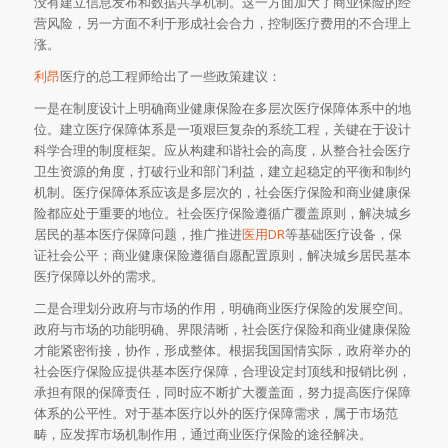
没有建立信息发布和数据共享机制。这一方面加大了商业保险的经
营风险，另一方面不利于形成社会合力，控制医疗费用的不合理上
涨。
利昂
医疗的总工程师给出了一些政策建议：
一是在制度设计上明确商业健康保险在多层次医疗保障体系中的地
位。建立医疗保障体系是一项艰巨复杂的系统工程，关键在于设计
科学合理的制度框架。应从构建和谐社会的高度，从整合社会医疗
卫生资源的角度，打破行业和部门利益，建立起稳定的平衡和制约
机制。医疗保障体系应该是多层次的，社会医疗保险和商业健康保
险都应处于重要的地位。社会医疗保险遵循广覆盖原则，解决城乡
居民的基本医疗保障问题，推广推进
医用DR
等基础医疗设备，保
证社会公平；商业健康保险遵循自愿配置原则，解决城乡居民基本
医疗保障以外的需求。
二是合理划分政府与市场的作用，明确商业医疗保险的发展空间。
政府与市场的功能明确、界限清晰，社会医疗保险和商业健康保险
才能紧密衔接，协作，形成整体。根据我国国情实际，政府举办的
社会医疗保险应提供基本医疗保障，合理设定封顶线和报销比例，
承担有限的保障责任，同时应不断扩大覆盖面，努力提高医疗保障
体系的公平性。对于基本医疗以外的医疗保障需求，属于市场范
畴，应发挥市场机制作用，通过商业医疗保险的途径解决。