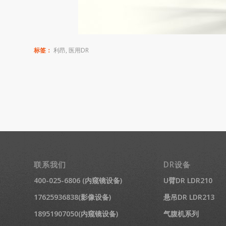
标签：
利昂
,
医用DR
联系我们
DR设备
400-025-6806 (内窥镜设备)
U臂DR LDR210
17625936838(影像设备)
悬吊DR LDR213
18951907050(内窥镜设备)
气腹机系列