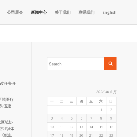
公司展会
新闻中心
关于我们
联系我们
English
医改任务开
2026 年 8 月
区域医疗
一
二
三
四
五
六
日
队伍建
1
2
3
4
5
6
7
8
9
成区域协
10
11
12
13
14
15
16
控组织体
订《献血
17
18
19
20
21
22
23