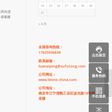
24
25
26
27
28
29
30
医风先进
31
，探索建
« 4 月
全国咨询热线：
17625936838
点击留言
联系邮箱：
luanaiping@sufutong.com
公司网址：
服务热线
www.leone-china.com
加
监
公司地址：
南京市江宁湖熟工业区波光路18号研
手机填表
发楼