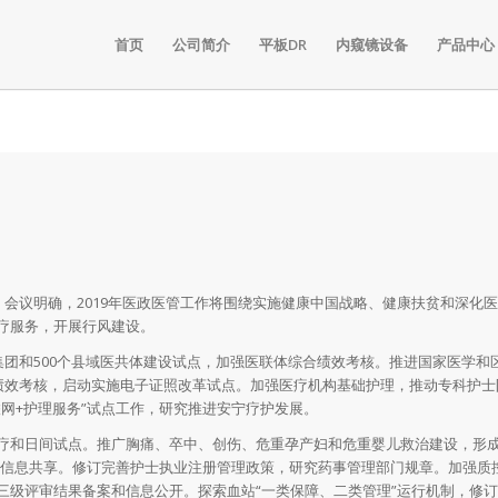
首页
公司简介
平板DR
内窥镜设备
产品中心
。会议明确，2019年医政医管工作将围绕实施健康中国战略、健康扶贫和深化
疗服务，开展行风建设。
集团和500个县域医共体建设试点，加强医联体综合绩效考核。推进国家医学和
立绩效考核，启动实施电子证照改革试点。加强医疗机构基础护理，推动专科护士
网+护理服务”试点工作，研究推进安宁疗护发展。
疗和日间试点。推广胸痛、卒中、创伤、危重孕产妇和危重婴儿救治建设，形
内信息共享。修订完善护士执业注册管理政策，研究药事管理部门规章。加强质
三级评审结果备案和信息公开。探索血站“一类保障、二类管理”运行机制，修