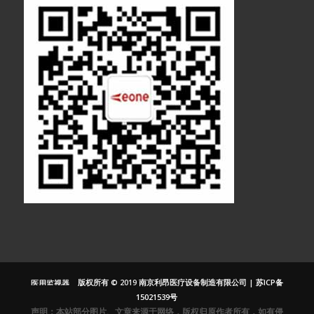
医疗显示器
医用显示器
内窥镜监视器
内窥镜显示器
医用监视器
版权所有 © 2019 南京利昂医疗设备制造有限公司 |
苏ICP备
医用液晶监视
15021539号
器
声明：本站部分图片、文章来源于网络，版权归原作者所有，如有侵