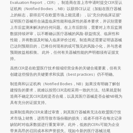
Evaluation Report ，CER）。制造商在首上市申请时提交CER至认
证机构（Notified Bodies ，NB）以获得CE认证（加贴在医疗器械
上的标志，获得后可在欧盟市场上能流通），以“充分的临床证据”
证明医疗器械符合涵盖临床性能和临床性的基本要求，并识别需要
上市后监测来解决的任何问题。在上市后阶段，需要对上市后监测
数据持续评审，以不断确认医疗器械的风险-获益情况、临床性和
性能，并将数据及时输入临床评价过程。制造商还需要证明该器械
已达到预期目的，已将任何现有的或可预见的风险小化，并与患者
预期效益相权衡。 此外，任何有关器械性能的声明都须有证据支
持。
虽然CER是在欧盟医疗技术领域经营业务的关键合规要素，但有关
创建这些报告的关键要求和实践（best practices）仍不明确。
制造商和认证机构（Notified Bodies，NB）如果没有明确了解创
建报告的要求，就难以按照CER流程采用一致的方法。结果就是制
造商不确定其CER流程是否合规，以及其医疗器械是否会被NB视为
具有充分的证据支持。
如果制造商的CER未通过审查，则其医疗器械将无法在欧盟医疗技
术市场上销售，进而导致市场份额的损失；或者不得不在每次记录
缺陷时对临床数据进行重复审评。此外，低效的CERs可能为企业
带来高昂的召回成本和声誉损失。现如今新的医疗器械法规