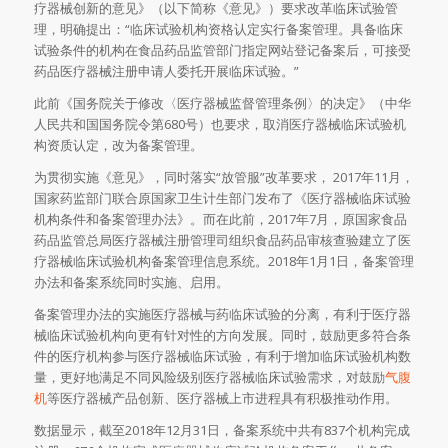
疗器械创新的意见》（以下简称《意见》）要求改革临床试验管
理，明确提出：“临床试验机构资格认定实行备案管理。具备临床
试验条件的机构在食品药品监管部门指定网站登记备案后，可接受
药品医疗器械注册申请人委托开展临床试验。”
此前《国务院关于修改〈医疗器械监督管理条例〉的决定》（中华
人民共和国国务院令第680号）也要求，取消医疗器械临床试验机
构资质认定，改为备案管理。
为贯彻实施《意见》，同时落实“放管服”改革要求， 2017年11月，
国家药监部门联合原国家卫生计生部门发布了《医疗器械临床试验
机构条件和备案管理办法》。而在此前，2017年7月，原国家食品
药品监管总局医疗器械注册管理司组织食品药品审核查验建立了医
疗器械临床试验机构备案管理信息系统。2018年1月1日，备案管理
办法和备案系统同时实施、启用。
备案管理办法的实施医疗器械与药临床试验的分离，有利于医疗器
械临床试验机构向更有针对性的方向发展。同时，鼓励更多符合条
件的医疗机构参与医疗器械临床试验，有利于增加临床试验机构数
量，更好地满足不同风险级别医疗器械临床试验需求，对鼓励
气腹
机
等医疗器械产品创新、医疗器械上市进程具有积极推动作用。
数据显示，截至2018年12月31日，备案系统中共有837个机构完成