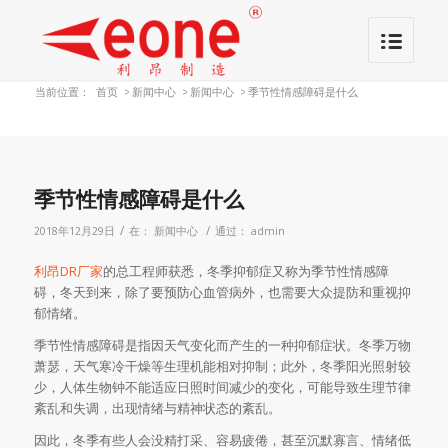
当前位置：
首页
>
新闻中心
>
新闻中心
>
季节性情感障碍是什么
季节性情感障碍是什么
/
/
2018年12月29日
在：
新闻中心
通过：
admin
利昂
DR厂家
的总工程师获悉，冬季抑郁症又称为季节性情感障
碍，冬天到来，除了要预防心血管病外，也需要大众提防和重视抑
郁情绪。
季节性情感障碍是指因天气变化而产生的一种抑郁症状。冬季万物
萧瑟，天气寒冷干燥等生理机能相对抑制；此外，冬季阳光照射较
少，人体生物钟不能适应日照时间减少的变化，可能导致生理节律
紊乱和失调，出现情绪与精神状态的紊乱。
因此，冬季有些人会没精打采、容易疲倦，甚至沉默寡言、情绪低