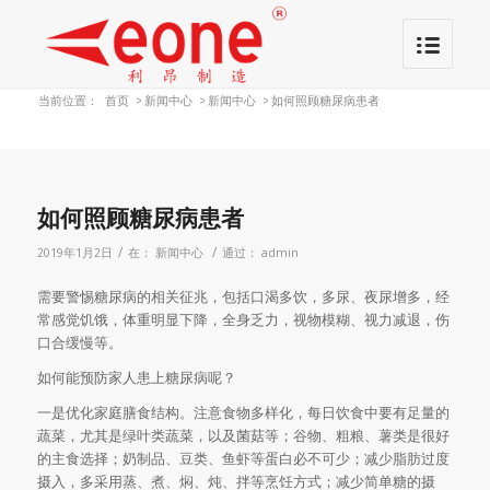
当前位置：
首页
>
新闻中心
>
新闻中心
>
如何照顾糖尿病患者
如何照顾糖尿病患者
/
/
2019年1月2日
在：
新闻中心
通过：
admin
需要警惕糖尿病的相关征兆，包括口渴多饮，多尿、夜尿增多，经
常感觉饥饿，体重明显下降，全身乏力，视物模糊、视力减退，伤
口合缓慢等。
如何能预防家人患上糖尿病呢？
一是优化家庭膳食结构。注意食物多样化，每日饮食中要有足量的
蔬菜，尤其是绿叶类蔬菜，以及菌菇等；谷物、粗粮、薯类是很好
的主食选择；奶制品、豆类、鱼虾等蛋白必不可少；减少脂肪过度
摄入，多采用蒸、煮、焖、炖、拌等烹饪方式；减少简单糖的摄