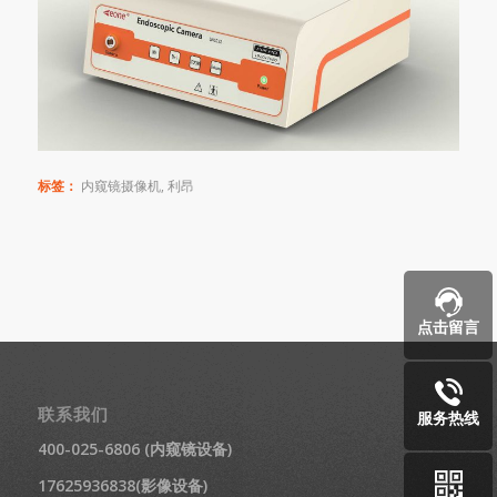
标签：
内窥镜摄像机
,
利昂
点击留言
联系我们
服务热线
400-025-6806 (内窥镜设备)
17625936838(影像设备)