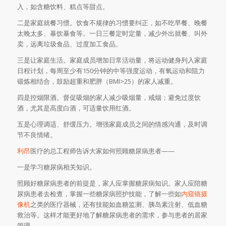
入，如含糖饮料、糕点等甜点。
二是家庭就餐习惯。饮食不规律的习惯要纠正，如不吃早餐、晚餐
太晚太多、暴饮暴食等。一日三餐定时定量，减少外出就餐、叫外
卖，远离垃圾食品、过度加工食品。
三是让家庭生活。家庭成员增加日常活动量，将运动健身列入家庭
日程计划，每周至少有150分钟的中等强度运动，有氧运动和阻力
锻炼相结合，鼓励超重和肥胖（BMI>25）的家人减重。
四是控烟限酒。督促吸烟的家人减少吸烟量，戒烟；避免过度饮
酒，尤其是高度白酒，可适量饮用红酒。
五是心理调适、舒缓压力。增强家庭成员之间的情感沟通，及时调
节不良情绪。
利昂
医疗的总工程师告诉大家如何照顾糖尿病患者——
一是学习糖尿病相关知识。
照顾好糖尿病患者的前提是，家人应掌握糖尿病知识。家人应陪糖
尿病患者去检查，掌握一些糖尿病照护技能，了解一些如
内窥镜摄
像机
之类的医疗器械，还有技能如血糖监测、胰岛素注射、低血糖
救治等。这样才能更好地了解糖尿病患者的需求，参与患者的居家
管理。