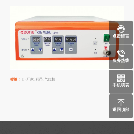
点击留言
服务热线
标签：
DR厂家
,
利昂
,
气腹机
手机填表
返回顶部