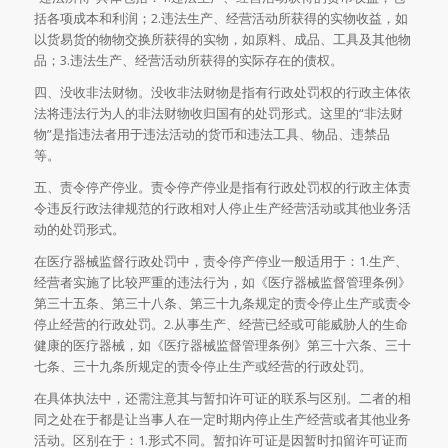
括各项成本和利润；2.违法生产、经营活动所获得的实物收益，如
以货易货的物物交换所获得的实物，如原料、成品、工具及其他物
品；3.违法生产、经营活动所获得的实际存在的债权。
四、没收非法财物。没收非法财物是指有行政处罚权的行政主体依
法将违法行为人的非法财物收归国有的处罚形式。这里的“非法财
物”是指违法者用于违法活动的货币和违法工具、物品、违禁品
等。
五、责令停产停业。责令停产停业是指有行政处罚权的行政主体责
令违反行政法律规范的行政相对人停止生产经营活动或其他业务活
动的处罚形式。
在医疗器械监督行政处罚中，责令停产停业一般适用于：1.生产、
经营者实施了比较严重的违法行为，如《医疗器械监督管理条例》
第三十五条、第三十八条、第三十九条规定的责令停止生产或责令
停止经营的行政处罚。2.从事生产、经营已经或可能威胁人的生命
健康的医疗器械，如《医疗器械监督管理条例》第三十六条、三十
七条、三十九条所规定的责令停止生产或经营的行政处罚。
在具体执法中，还需注意其与暂扣许可证的联系与区别。二者的相
同之处在于都是让当事人在一定时期内停止生产经营或者其他业务
活动。区别在于：1.形式不同。暂扣许可证是因暂时扣留许可证而