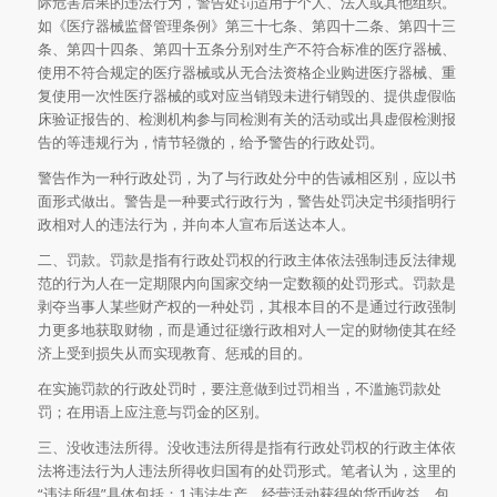
际危害后果的违法行为，警告处罚适用于个人、法人或其他组织。
如《医疗器械监督管理条例》第三十七条、第四十二条、第四十三
条、第四十四条、第四十五条分别对生产不符合标准的医疗器械、
使用不符合规定的医疗器械或从无合法资格企业购进医疗器械、重
复使用一次性医疗器械的或对应当销毁未进行销毁的、提供虚假临
床验证报告的、检测机构参与同检测有关的活动或出具虚假检测报
告的等违规行为，情节轻微的，给予警告的行政处罚。
警告作为一种行政处罚，为了与行政处分中的告诫相区别，应以书
面形式做出。警告是一种要式行政行为，警告处罚决定书须指明行
政相对人的违法行为，并向本人宣布后送达本人。
二、罚款。罚款是指有行政处罚权的行政主体依法强制违反法律规
范的行为人在一定期限内向国家交纳一定数额的处罚形式。罚款是
剥夺当事人某些财产权的一种处罚，其根本目的不是通过行政强制
力更多地获取财物，而是通过征缴行政相对人一定的财物使其在经
济上受到损失从而实现教育、惩戒的目的。
在实施罚款的行政处罚时，要注意做到过罚相当，不滥施罚款处
罚；在用语上应注意与罚金的区别。
三、没收违法所得。没收违法所得是指有行政处罚权的行政主体依
法将违法行为人违法所得收归国有的处罚形式。笔者认为，这里的
“违法所得”具体包括：1.违法生产、经营活动获得的货币收益，包