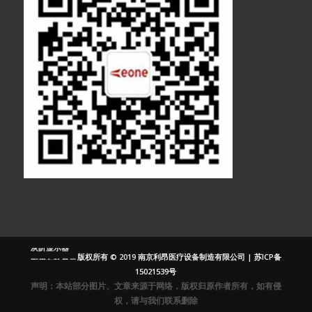
医疗显示器
医用显示器
内窥镜监视器
内窥镜显示器
医用监视器
医用液晶监视
器
灰阶显示器
版权所有 © 2019 南京利昂医疗设备制造有限公司 |
苏ICP备
医用灰阶显示
15021539号
器
声明：本站部分图片、文章来源于网络，版权归原作者所有，如有侵
放射显示器
权，请与我们联系删除
放射监视器