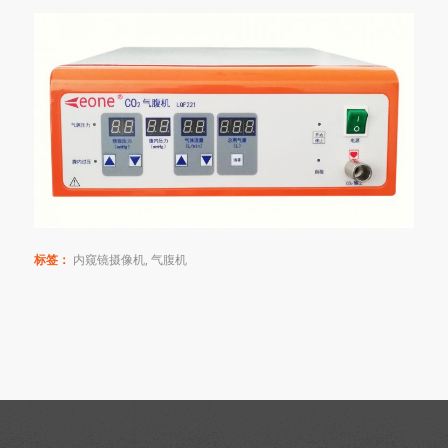
标签：
内窥镜摄像机
,
气腹机