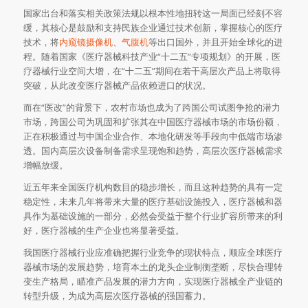
国家出台和落实相关政策法规以根本性地扭转这一局面已经刻不容
缓，其核心是鼓励和支持民族企业通过技术创新，掌握核心的医疗
技术，将
内窥镜摄像机
、
气腹机
等出口国外，并且开始全球化的进
程。随着国家《医疗器械科技产业“十二五”专项规划》的开展，医
疗器械行业空间大增，在“十二五”期间在若干高层次产品上将取得
突破，从此改变医疗器械产品依赖进口的状况。
而在“医改”的背景下，农村市场也成为了跨国公司试图争抢的潜力
市场，跨国公司为巩固和扩张其在中国医疗器械市场的市场份额，
正在积极通过与中国企业合作、本地化研发等手段向中低端市场渗
透。国内高层次设备制备需求呈现饱和趋势，高层次医疗器械需求
增幅放缓。
近五年来全国医疗机构数目的稳步增长，而且这种趋势的具有一定
稳定性，未来几年将带来大量的医疗基础设施投入，医疗器械和器
具作为基础设施的一部分，必然会受益于整个行业扩容所带来的利
好，医疗器械的生产企业也将显著受益。
我国医疗器械行业应准确把握行业竞争的现状特点，顺应全球医疗
器械市场的发展趋势，培育本土的龙头企业制衡垄断，尽快合理转
变生产格局，瞄准产品发展的潜力方向，实现医疗器械全产业链的
转型升级，为成为高层次医疗器械的强国蓄力。