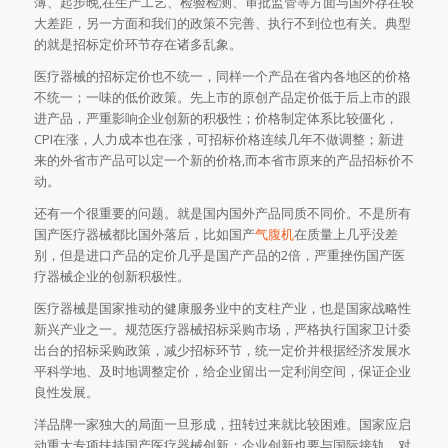
薄、起步晚,在生产工艺、检验检测、审批监管等方面与国外存在较
大差距，另一方面和我们的政策不完善、执行不到位也有关。典型
的就是招标定价环节存在诸多乱象。
医疗器械的招标定价也不统一，同样一个产品在省内各地区的价格
不统一；一味的低价政策。先上市的原创产品定价低于后上市的跟
进产品，严重影响企业创新的积极性；价格制定体系比较僵化，
CPI在涨，人力成本也在涨，可招标价格连续几年不做调整；新进
来的外省市产品可以定一个新的价格,而本省市原来的产品招标价不
动。
还有一个很重要的问题。就是国内国外产品同质不同价。不是所有
国产医疗器械都比国外落后，比如国产
气腹机
在质量上几乎没差
别，但是进口产品的定价几乎是国产产品的2倍，严重挫伤国产医
疗器械企业的创新积极性。
医疗器械是国家推动的健康服务业中的支柱产业，也是国家战略性
新兴产业之一。规范医疗器械招标采购市场，严格执行国家卫计委
出台的招标采购政策，减少招标环节，统一定价并根据经济发展水
平科学地、及时地调整定价，给企业留出一定利润空间，保证企业
良性发展。
洋品牌一家独大的局面一旦形成，扭转过来就比较困难。国家应启
动重大专项扶持国产医疗器械创新；企业创新也要与国际接轨。对