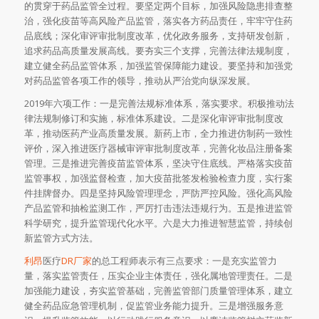
的贯穿于药品监管全过程。要坚定两个目标，加强风险隐患排查整
治，强化疫苗等高风险产品监管，落实各方药品责任，牢牢守住药
品底线；深化审评审批制度改革，优化政务服务，支持研发创新，
追求药品高质量发展高线。要夯实三个支撑，完善法律法规制度，
建立健全药品监管体系，加强监管保障能力建设。要坚持和加强党
对药品监管各项工作的领导，推动从严治党向纵深发展。
2019年六项工作：一是完善法规标准体系，落实要求。积极推动法
律法规制修订和实施，标准体系建设。二是深化审评审批制度改
革，推动医药产业高质量发展。新药上市，全力推进仿制药一致性
评价，深入推进医疗器械审评审批制度改革，完善化妆品注册备案
管理。三是推进完善疫苗监管体系，坚决守住底线。严格落实疫苗
监管事权，加强监督检查，加大疫苗批签发检验检查力度，实行案
件挂牌督办。四是坚持风险管理理念，严防严控风险。强化高风险
产品监管和抽检监测工作，严厉打击违法违规行为。五是推进监管
科学研究，提升监管现代化水平。六是大力推进智慧监管，持续创
新监管方式方法。
利昂
医疗
DR厂家
的总工程师表示有三点要求：一是充实监管力
量，落实监管责任，压实企业主体责任，强化属地管理责任。二是
加强能力建设，夯实监管基础，完善监管部门质量管理体系，建立
健全药品应急管理机制，促监管业务能力提升。三是增强服务意