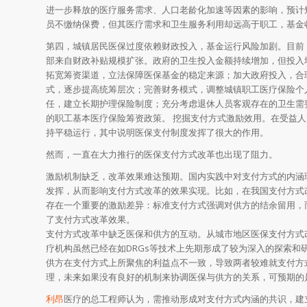
进一步释放的医疗服务需求、人口老龄化加速等因素的影响，预计
员不缴纳保费，但其医疗需求和卫生服务利用却远高于职工，基金
第四，城镇居民医保过度依赖财政投入，基金运行风险加剧。目前
部来自财政补贴规模扩张。政府的卫生投入金额持续增加，但投入
拓宽筹资渠道，立法保障医保基金的稳定来源；加大政府投入，合
式，逐步提高统筹层次；完善财务模式，调整城镇职工医疗保险个
任，建立长期护理保险制度；充分考虑退休人员客观存在的卫生需
的职工基本医疗保险筹资政策。 挖掘支付方式激励效用。在受益
持平稳运行，其中说明医保支付制度发挥了很大的作用。
然而，一直在大力推行的医保支付方式改革也出现了阻力。
激励机制缺乏，改革效果难达预期。国内实践中对支付方式的内涵
发挥，从而影响支付方式改革的效果实现。比如，在我国支付方式
存在一个重要的激励差异：标准支付方式强调对供方的结余留用，
了支付方式改革效果。
支付方式改革中缺乏医保和供方的互动。从城市地区医保支付方式
疗机构虽然已经在如DRGs等技术上先期形成了较为深入的探索
供方在支付方式上所聚焦的利益点不一致，导致两者较难就支付方
理，未来如果没有良好的机制来协调医保与供方的关系，可预期的
利昂
医疗的总工程师认为，需推动形成对支付方式内涵的共识，建