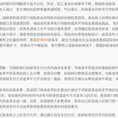
短时期内其增幅将不低于以往。而且，职工退休比例逐年下降，根据医保政策
收入减少、支出增加的趋势将越来越明显。可以看出，医保基金仍存在亏空的
，城镇居民基本医疗保险基金对财政补贴的依赖程度很高，基金收入的增长模
增速已呈现放缓趋势，城镇居民基本医疗保险制度的可持续发展面临挑战。 笔
理划分责任；统筹考虑收入水平与医疗服务需求，合理确定医保筹资标准；创
人账户设计；通盘考虑各层面的组合效应，系统优化筹资机制设计；提高老年
要和卫生服务利用，普及
医用DR
设备等，建立与老龄化社会加速发展相适应的
人群不断扩大、待遇水平不断提高、医疗费用上涨较快的情况下，我国的医保制
理解，与国际推行的标准支付方式内涵存在差异，导致其中所蕴含的激励机制
改革中所采用的按人头付费、按床日付费、按病种付费甚至总额预付，与标准
而我国支付方式改革中几乎没有这一激励，使得供方难以从降低成本中获益，
改革的实践来看，医保部门推动改革的主要动力源自于对医保基金收支平衡的
和研究，但在较长的时间内均没有与医保形成支付方式改革上的互动。医保部门和
式的改革达成一致。目前，在我国绝大多数省份，新农合已经交由人社部门统
是医保支付方式改革取得效果依然有漫长的道路要走。
立标准意义上的支付方式；通过建立混合支付方式，发挥各类支付方式的优势