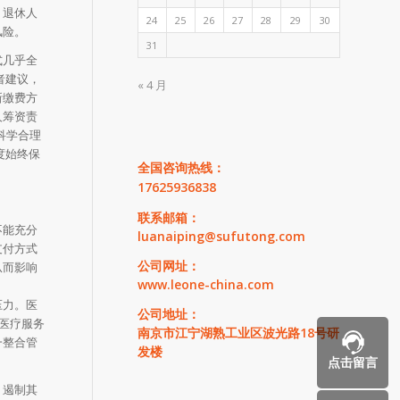
，退休人
24
25
26
27
28
29
30
风险。
31
式几乎全
者建议，
« 4 月
新缴费方
人筹资责
科学合理
度始终保
全国咨询热线：
17625936838
联系邮箱：
不能充分
luanaiping@sufutong.com
支付方式
公司网址：
从而影响
www.leone-china.com
压力。医
公司地址：
医疗服务
南京市江宁湖熟工业区波光路18号研
一整合管
发楼
点击留言
、遏制其