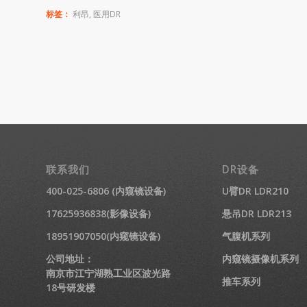
标签：
利昂
,
医用DR
联系我们
DR设备
400-025-6806 (内窥镜设备)
U臂DR LDR210
17625936838(影像设备)
悬吊DR LDR213
18951907050(内窥镜设备)
气腹机系列
公司地址：
内窥镜摄像机系列
南京市江宁湖熟工业区波光路
推车系列
18号研发楼