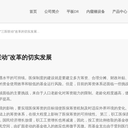
首页
公司简介
平板DR
内窥镜设备
产品中心
三医联动”改革的切实发展...
联动”改革的切实发展
遇水平的可持续。医保制度的建设就是要建立多方筹资、合理分摊、财政补贴
的资金使用效率和较低的基金运行风险。但是，目前的筹资体系还面临一些挑
续面临的主要挑战，来自于人口老龄化对筹资能力的限制。老龄化程度越高，
平提高。
境的影响，要实现医保筹资的目标须使医保筹资机制及时适应外界环境的变化
础上的筹资体系，在很大程度上影响了医保筹资的可持续性。 第三，职工医保
，国民经济增长放缓，职工工资增长也将减速，因此，按工资比例收取的基金
无空间，由扩面牵动的基金收入的效应也将微乎其微。而基金支出由于受到医