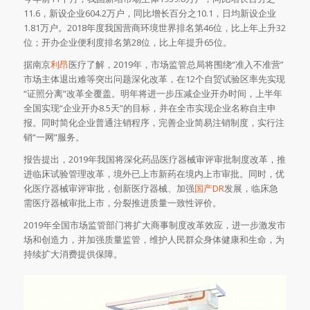
11.6，新设企业604.2万户，同比增长百分之10.1，日均新设企业
1.81万户。2018年度我国营商环境世界排名第46位，比上年上升32
位；开办企业便利度排名第28位，比上年提升65位。
据南京
利昂
医疗了解，2019年，市场监管总局将围绕“准入不准营”
市场主体退出难等突出问题深化改革，在12个自贸试验区率先实现
“证照分离”改革全覆盖。明年将进一步压减企业开办时间，上半年
全国实现“企业开办8.5天”的目标，并在全市实现企业名称自主申
报。同时简化企业普通注销程序，完善企业简易注销制度，实行注
销“一网”服务。
报告提出，2019年我国将深化药品医疗器械审评审批制度改革，推
进临床试验管理改革，境外已上市新药在境内上市审批。同时，优
化医疗器械审评审批，创新医疗器械、加强
国产DR
发展，临床急
需医疗器械审批上市，分裂推进质量一致性评价。
2019年全国市场监管部门将扩大商事制度改革效应，进一步激发市
场和创造力，并加强质量监管，维护人民群众身体健康和生命，为
持续扩大消费提供保障。