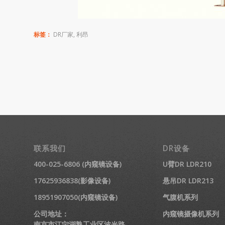
标签：
DR厂家
,
利昂
联系我们
DR设备
400-025-6806 (内窥镜设备)
U臂DR LDR210
17625936838(影像设备)
悬吊DR LDR213
18951907050(内窥镜设备)
气腹机系列
公司地址：
内窥镜摄像机系列
南京市江宁湖熟工业区波光路