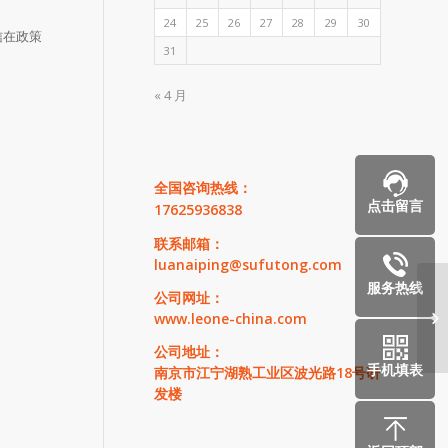
24
25
26
27
28
29
30
信在政策
31
« 4 月
全国咨询热线：
点击留言
17625936838
联系邮箱：
luanaiping@sufutong.com
服务热线
公司网址：
急
www.leone-china.com
错
公司地址：
手机填表
南京市江宁湖熟工业区波光路18号研
发楼