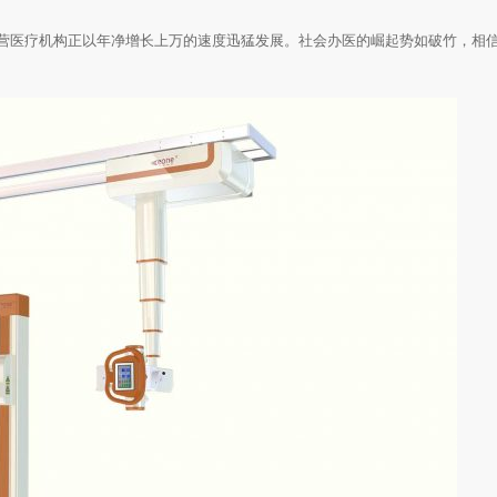
营医疗机构正以年净增长上万的速度迅猛发展。社会办医的崛起势如破竹，相