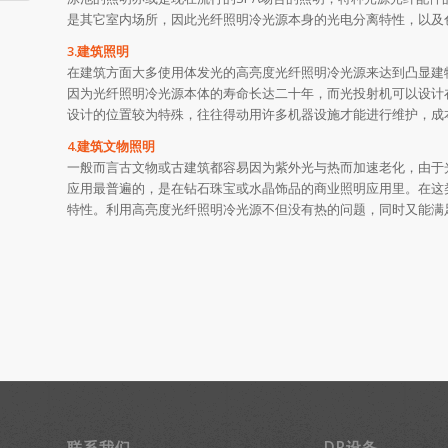
是其它室内场所，因此光纤照明冷光源本身的光电分离特性，以及
3.建筑照明
在建筑方面大多使用体发光的高亮度光纤照明冷光源来达到凸显建
因为光纤照明冷光源本体的寿命长达二十年，而光投射机可以设计
设计的位置较为特殊，往往得动用许多机器设施才能进行维护，成
4.建筑文物照明
一般而言古文物或古建筑都容易因为紫外光与热而加速老化，由于
应用最普遍的，是在钻石珠宝或水晶饰品的商业照明应用里。在这
特性。利用高亮度光纤照明冷光源不但没有热的问题，同时又能满
联系我们
DR设备