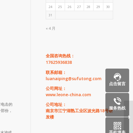
24
25
26
27
28
29
30
31
« 4 月
全国咨询热线：
17625936838
联系邮箱：
luanaiping@sufutong.com
点击留言
公司网址：
www.leone-china.com
公司地址：
有电击的
服务热线
南京市江宁湖熟工业区波光路18号研
一部份，
如
发楼
手机填表
的水池或