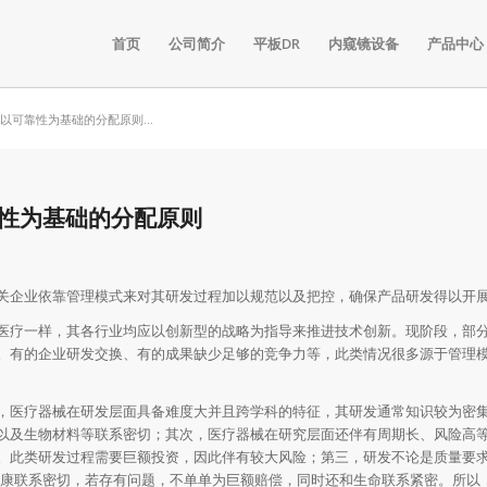
首页
公司简介
平板DR
内窥镜设备
产品中心
可靠性为基础的分配原则...
性为基础的分配原则
关企业依靠管理模式来对其研发过程加以规范以及把控，确保产品研发得以开
医疗一样，其各行业均应以创新型的战略为指导来推进技术创新。现阶段，部
。有的企业研发交换、有的成果缺少足够的竞争力等，此类情况很多源于管理
，医疗器械在研发层面具备难度大并且跨学科的特征，其研发通常知识较为密
以及生物材料等联系密切；其次，医疗器械在研究层面还伴有周期长、风险高
。此类研发过程需要巨额投资，因此伴有较大风险；第三，研发不论是质量要
康联系密切，若存有问题，不单单为巨额赔偿，同时还和生命联系紧密。所以