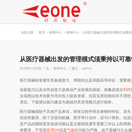
当前位置：
首页
>
新闻中心
>
新闻中心
>
从医疗器械出发的管理模式须秉持以
从医疗器械出发的管理模式须秉持以可靠
/
/
2018年12月4日
在：
新闻中心
通过：
admin
医疗器械研发通常具备难度大、周期长以及风险高等特征，需要相
创新能力以及全民创造力是推动产业发展的基础，就像是南京
利昂
业虽然以技术创新为导向投入较多资源，但其实质回报却并不理想
滞后。下面便以能力建设为基础对其管理模式进行探析。
医疗器械相较于其他产品来说，研发过程伴有自身独特特征。首先
综合性极强，除了涉及到机械、医学等行业外，还与计算机、信息
其产品由预研直至临床试验以及注册报批通常需要三年以上的周期
律要求，不管是
医用DR
还是
气腹机
均较为严格，由于器械与大众健