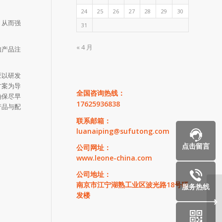
24
25
26
27
28
29
30
，从而强
31
« 4 月
如产品注
应以研发
方案为导
全国咨询热线：
确保尽早
17625936838
产品与配
联系邮箱：
luanaiping@sufutong.com
点击留言
公司网址：
www.leone-china.com
公司地址：
南京市江宁湖熟工业区波光路18号研
服务热线
发楼
医