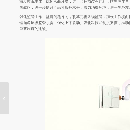
激发微观主体，优化营商环境，进一步释放改革红利；结构性改革
国战略，进一步提升产品和服务水平；着力消费环境，进一步释放
强化监管工作，坚持问题导向，改革完善条线监管，加强工作横向
理顺各层级监管职责，强化上下联动。强化科技和制度支撑，推动
重要制度的建设。
气腹的正常运行关系着病人的生命，
顺利完成以及并发症...