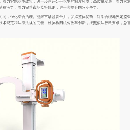
，着力实施竞争政策，进一步创造公平竞争的制度环境；高质量发展，着力实
消费潜力；着力完善市场监管规则，进一步提升国际竞争力。
协同，强化综合治理。凝聚市场监管合力，发挥整体优势，科学合理地界定监
技术规范和法律法规的完善，检验检测机构改革创新，按照依法行政要求，急