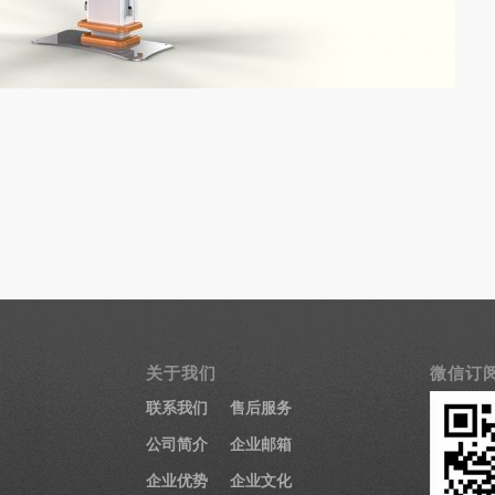
关于我们
微信订
联系我们
售后服务
公司简介
企业邮箱
企业优势
企业文化