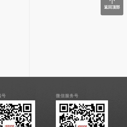
返回顶部
阅号
微信服务号